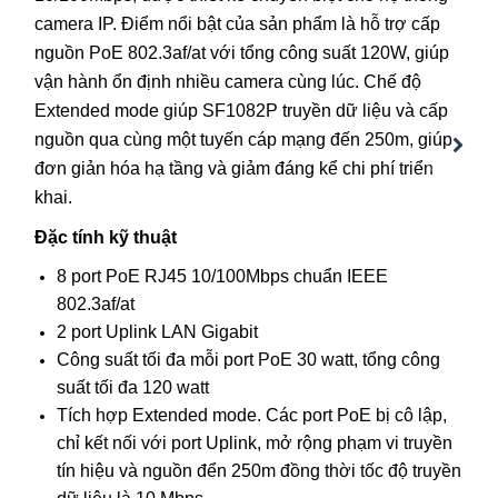
camera IP. Điểm nổi bật của sản phẩm là hỗ trợ cấp
nguồn PoE 802.3af/at với tổng công suất 120W, giúp
vận hành ổn định nhiều camera cùng lúc. Chế độ
Extended mode giúp SF1082P truyền dữ liệu và cấp
nguồn qua cùng một tuyến cáp mạng đến 250m, giúp
Next
đơn giản hóa hạ tầng và giảm đáng kể chi phí triển
khai.
Đặc tính kỹ thuật
8 port PoE RJ45 10/100Mbps chuẩn IEEE
802.3af/at
2 port Uplink LAN Gigabit
Công suất tối đa mỗi port PoE 30 watt, tổng công
suất tối đa 120 watt
Tích hợp Extended mode. Các port PoE bị cô lập,
chỉ kết nối với port Uplink, mở rộng phạm vi truyền
tín hiệu và nguồn đển 250m đồng thời tốc độ truyền