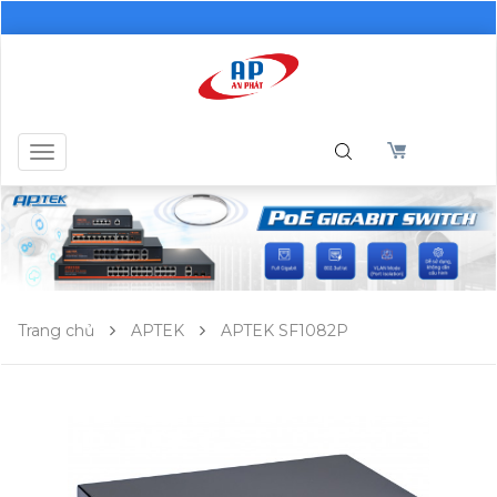
Toggle
navigation
Trang chủ
APTEK
APTEK SF1082P