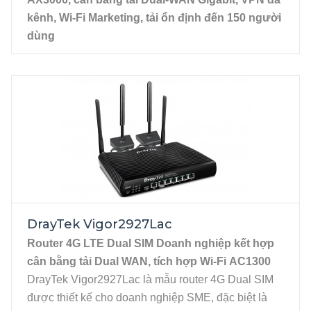
kênh, Wi-Fi Marketing, tải ổn định đến 150 người
dùng
DrayTek Vigor2927Fax là mẫu router quang hiệu
suất cao, được thiết kế để đáp ứng những yêu cầu
khắt khe về tốc độ, tính ổn định và bảo mật trong hạ
tầng mạng của doanh nghiệp SME, nhà hàng,
khách sạn và các văn phòng đa chi nhánh.
Sản phẩm nổi bật với khả năng cân bằng tải và dự
phòng kết nối, Wi-Fi AX3000 tốc độ cao cùng với
các tính năng cốt lõi của DrayTek như cân bằng tải,
VPN mạnh mẽ và Firewall bảo mật cấp doanh
nghiệp. Đặc biệt cổng WAN1 thuần hỗ trợ kết nối
DrayTek Vigor2927Lac
quang SFP, cho phép kết nối trực tiếp đường cáp
Router 4G LTE Dual SIM Doanh nghiệp kết hợp
quang công nghệ AON mà không cần dùng đến bộ
cân bằng tải Dual WAN, tích hợp Wi-Fi AC1300
chuyển đổi quang điện (media converter).
DrayTek Vigor2927Lac là mẫu router 4G Dual SIM
Đặc tính kỹ thuật
được thiết kế cho doanh nghiệp SME, đặc biệt là
Dual-WAN, gồm WAN1 (SFP slot) và WAN2