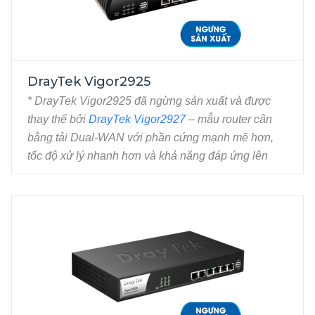
DrayTek Vigor2925
* DrayTek Vigor2925 đã ngừng sản xuất và được
thay thế bởi
DrayTek Vigor2927
– mẫu router cân
bằng tải Dual-WAN với phần cứng mạnh mẽ hơn,
tốc độ xử lý nhanh hơn và khả năng đáp ứng lên
đến 150 người dùng đồng thời.
Router Dual-WAN Load Balance và VPN đa kênh
cho doanh nghiệp.
2 cổng Gigabit Ethernet WAN, RJ45.
5 cổng Gigabit Ethernet LAN, RJ45. 2 cổng
USB cho phép kết nối USB 3G/4G, Printer,...