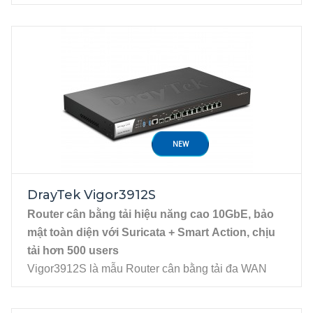
năng cao 10G được DrayTek giới thiệu gần đây. So
với Vigor3910 thế hệ trước, phần cứng 3912 được
nâng cấp để chịu tải hơn 500 users cùng lúc, mang
lại hiệu năng cao hơn cho hệ thống mạng trong môi
trường doanh nghiệp vừa và lớn. Cơ chế bảo mật
của Vigor3912 cũng thông minh hơn với khả năng
thiết đặt trước hành động Smart Action, giúp doanh
nghiệp chủ động phản ứng với các rủi ro tiềm ẩn.
NEW
Đặc tính kỹ thuật
8 cổng WAN/LAN (tùy cấu hình), gồm 2x SFP
10G, 2x RJ45 2.5G, 4x RJ45 Gigabit (P5 - P8)
DrayTek Vigor3912S
4 cổng LAN Gigabit (P9 - P12), 2x USB 3.0, 1
Router cân bằng tải hiệu năng cao 10GbE, bảo
Console RJ45
mật toàn diện với Suricata + Smart Action, chịu
tải hơn 500 users
Vigor3912S là mẫu Router cân bằng tải đa WAN
hiệu năng cao 10G được DrayTek giới thiệu gần
đây. So với Vigor3910 thế hệ trước, phần cứng