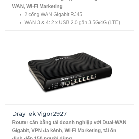
4 port WAN/LAN (P1 - P4) chuyển đổi linh
WAN, Wi-Fi Marketing
hoạt, hỗ trợ 4 WAN đồng thời kể từ firmware
2 cổng WAN Gigabit RJ45
4.4.3.1 trở đi
WAN 3 & 4: 2 x USB 2.0 gắn 3.5G/4G (LTE)
2 port LAN Gigabit RJ-45 (P5, P6)
USB modem
DrayTek Vigor2927
Router cân bằng tải doanh nghiệp với Dual-WAN
Gigabit, VPN đa kênh, Wi-Fi Marketing, tải ổn
định đến 150 người dùng