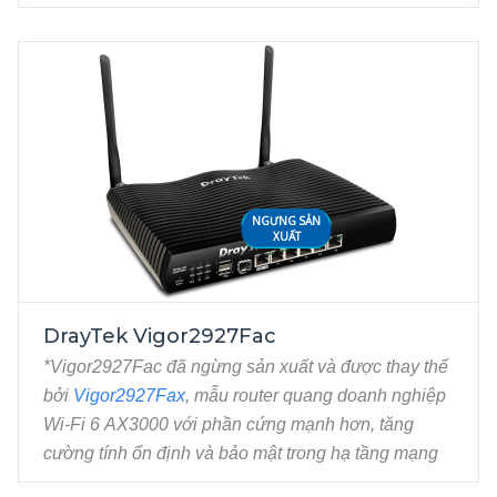
những nơi vị trí đòi hỏi kết nối mạng ổn định tuyệt
(Ethernet RJ45) chuyển đổi thành LAN (P6)
đối như trung tâm điều hành tại sân bay hoặc cảng
5x LAN Gigabit Ethernet
biển.
Thiết bị tích hợp modem 4G LTE CAT 6 Dual SIM,
đảm bảo duy trì kết nối Internet 24/7 ngay cả khi một
SIM gặp sự cố. Kết hợp cùng Dual WAN Gigabit,
Wi-Fi AC1300 Mesh và tường lửa bảo mật cấp
doanh nghiệp, Vigor2927Lac mang đến giải pháp
NGƯNG SẢN
mạng sẵn sàng cao (High Availability) – luôn online,
XUẤT
không downtime, đáp ứng hoàn hảo cho các môi
trường yêu cầu độ ổn định, an toàn và tốc độ vượt
trội.
DrayTek Vigor2927Fac
Đặc tính kỹ thuật
*Vigor2927Fac đã ngừng sản xuất và được thay thế
4G LTE Cat 6 Dual SIM, download: 300Mbps
bởi
Vigor2927Fax
, mẫu router quang doanh nghiệp
và upload: 50Mbps
Wi-Fi 6 AX3000 với phần cứng mạnh hơn, tăng
Dual-WAN Gigabit, gồm WAN1 Ethernet và
cường tính ổn định và bảo mật trong hạ tầng mạng
WAN2 có thể chuyển đổi thành LAN (P6)
của doanh nghiệp.