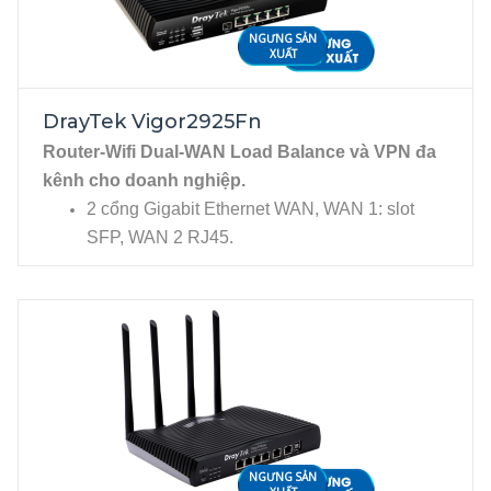
NGƯNG SẢN
XUẤT
DrayTek Vigor2925Fn
Router-Wifi Dual-WAN Load Balance và VPN đa
kênh cho doanh nghiệp.
2 cổng Gigabit Ethernet WAN, WAN 1: slot
SFP, WAN 2 RJ45.
4 cổng Gigabit Ethernet LAN, RJ45. 2 cổng
USB cho phép kết nối USB 3G/4G, Printer...
NGƯNG SẢN