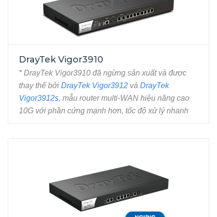
NGƯNG SẢN
DrayTek Vigor3910
XUẤT
* DrayTek Vigor3910 đã ngừng sản xuất và được
thay thế bởi
DrayTek Vigor3912
và
DrayTek
Vigor3912s
, mẫu router multi-WAN hiệu năng cao
10G với phần cứng mạnh hơn, tốc độ xử lý nhanh
hơn cùng khả năng quản lý nhiều kết nối cùng lúc
hơn.
Router VPN cân bằng tải hiệu năng cao cho 
doanh nghiệp lớn, nhà hàng, khách sạn, resort, 
hỗ trợ WiFi Marketing.
2 port 10 Gigabit WAN / LAN slot SFP+ (cho
phép chuyển đổi WAN/LAN linh hoạt).
2 port 2.5 Gigabit WAN / LAN, RJ45 (cho phép