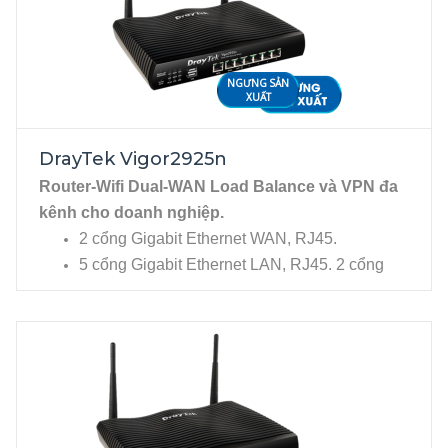
NGƯNG SẢN
XUẤT
DrayTek Vigor2925n
Router-Wifi Dual-WAN Load Balance và VPN đa
kênh cho doanh nghiệp.
2 cổng Gigabit Ethernet WAN, RJ45.
5 cổng Gigabit Ethernet LAN, RJ45. 2 cổng
USB cho phép kết nối USB 3G/4G, Printer...