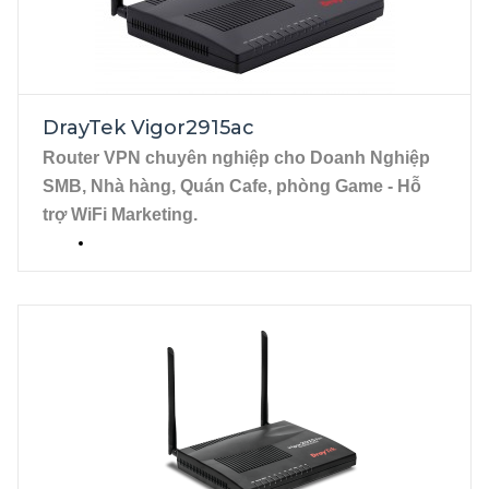
DrayTek Vigor2915ac
Router VPN chuyên nghiệp cho Doanh Nghiệp 
SMB, Nhà hàng, Quán Cafe, phòng Game - Hỗ 
trợ WiFi Marketing.
2 cổng Wan Gigabit, RJ45 
(WAN 2 chuyển đổi từ port LAN 4).