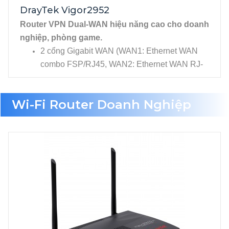
DrayTek Vigor2952
Router VPN Dual-WAN hiệu năng cao cho doanh
nghiệp, phòng game.
2 cổng Gigabit WAN (WAN1: Ethernet WAN
combo FSP/RJ45, WAN2: Ethernet WAN RJ-
45).
4 cổng Gigabit LAN, RJ-45. 2 cổng USB, 1 x
Wi-Fi Router Doanh Nghiệp
2.0 và 1 x 3.0 cho phép kết nối USB 3G/4G,
Printer...