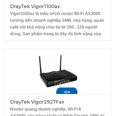
DrayTek Vigor1100ax
Vigor1100ax là mẫu
router Wi-Fi AX3000
GPON
hướng đến doanh nghiệp SMB, nhà hàng, quán
café với khả năng chịu tải từ 100 - 120 người
dùng. Sản phẩm trang bị đầy đủ tính năng của
router phân khúc SMB như VPN đa giao thức,
Firewall (Tường lửa), WiFi Marketing và đặc biệt
chuẩn Wi-Fi 6 mang lại tốc độ nhanh hơn cùng
cơ chế bảo mật tăng cường.
1 WAN cấu hình tùy chọn GPON hoặc Gigabit
RJ45. WAN GPON tương thích với tất cả nhà
mạng.
4xLan RJ45 Gigabit, hỗ trợ Multi VLAN.
NEW
DrayTek Vigor2927Fax
Router quang doanh nghiệp,
Wi-Fi 6
AX3000,
cân bằng tải Dual-WAN Gigabit
,
VPN đa