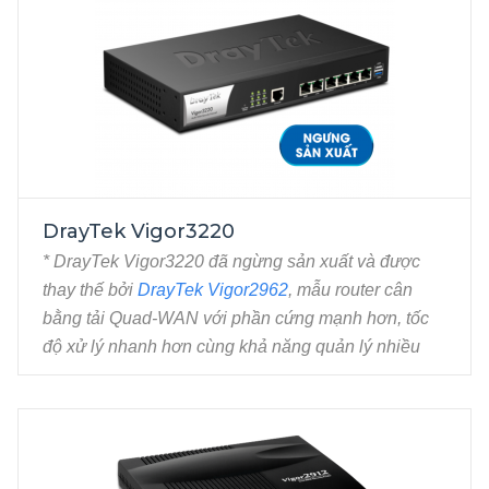
DrayTek Vigor3220
* DrayTek Vigor3220 đã ngừng sản xuất và được
thay thế bởi
DrayTek Vigor2962
, mẫu router cân
NGƯNG SẢN XUẤT
bằng tải Quad-WAN với phần cứng mạnh hơn, tốc
độ xử lý nhanh hơn cùng khả năng quản lý nhiều
kết nối cùng lúc hơn.
Router cân bằng tải 4 Wan chuyên nghiệp cho 
Doanh Nghiệp / Hotel / phòng Game - Hỗ trợ Wi-
Fi Marketing 