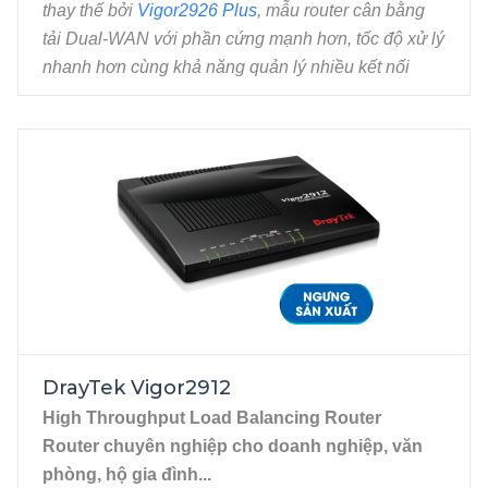
thay thế bởi
Vigor2926 Plus
, mẫu router cân bằng
tải Dual-WAN với phần cứng mạnh hơn, tốc độ xử lý
nhanh hơn cùng khả năng quản lý nhiều kết nối
cùng lúc hơn.
Chuyên nghiệp cho Doanh Nghiệp, Hotel, Nhà
hàng, phòng Game - Hỗ trợ Wi-Fi Marketing.
2 cổng WAN Gigabit (WAN 2 cho phép chuyển
đổi thành LAN 5), RJ-45.
4 cổng LAN Gigabit, RJ-45. 2 cổng USB cho
phép kết nối USB 3G/4G, Printer,...
DrayTek Vigor2912
High Throughput Load Balancing Router
Router chuyên nghiệp cho doanh nghiệp, văn
phòng, hộ gia đình...
NGƯNG SẢN XUẤT