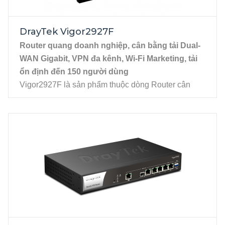
2 WAN, gồm WAN 1 slot SFP và WAN 2
chuyển đổi từ LAN 4 hoặc USB kết nối 3G/4G.
DrayTek Vigor2927F
4 LAN Gigabit Ethernet, RJ45.
Router quang doanh nghiệp, cân bằng tải Dual-
WAN Gigabit, VPN đa kênh, Wi-Fi Marketing, tải
ổn định đến 150 người dùng
Vigor2927F là sản phẩm thuộc dòng Router cân
bằng tải Dual-WAN Vigor2927 series với thiết kế
đáp ứng nhu cầu doanh nghiệp cần một giải pháp
mạng mạnh mẽ, bảo mật và linh hoạt, chịu tải đến
150 user.
Vigor2927F có các tính năng mạnh mẽ tương tự
Vigor2927, nhưng điểm khác biệt là cổng WAN1
thuần hỗ trợ kết nối quang SFP, cho phép kết nối
trực tiếp đường cáp quang công nghệ AON mà
không cần dùng đến thiết bị chuyển đổi quang điện
(converter).