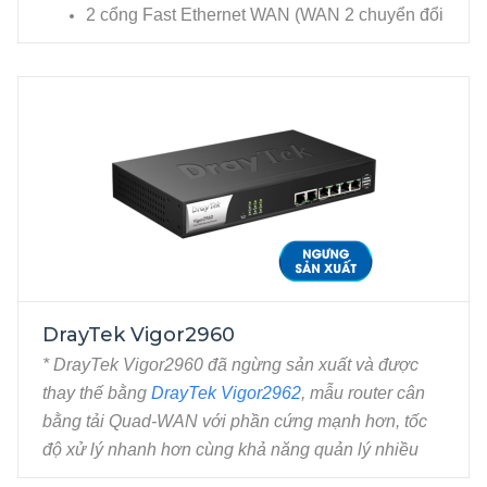
2 cổng Fast Ethernet WAN (WAN 2 chuyển đổi
từ LAN 1), RJ45.
4 cổng Fast Ethernet LAN, RJ45. 1 cổng USB
cho phép kết nối USB 3G/4G, Printer...
DrayTek Vigor2960
* DrayTek Vigor2960 đã ngừng sản xuất và được
thay thế bằng
DrayTek Vigor2962
, mẫu router cân
NGƯNG SẢN XUẤT
bằng tải Quad-WAN với phần cứng mạnh hơn, tốc
độ xử lý nhanh hơn cùng khả năng quản lý nhiều
kết nối cùng lúc hơn.