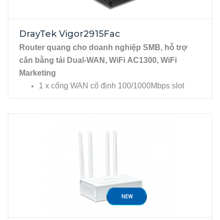
4 cổng Lan Gigabit, RJ45. 
DrayTek Vigor2915Fac
Router quang cho doanh nghiệp SMB, hỗ trợ
cân bằng tải Dual-WAN, W
iFi AC1300,
WiFi
Marketing
1 x cổng WAN cố định 100/1000Mbps slot
SFP.
1 x cổng có thể chuyển đổi WAN/LAN
10/100/1000Mbps Ethernet, RJ45.
NEW