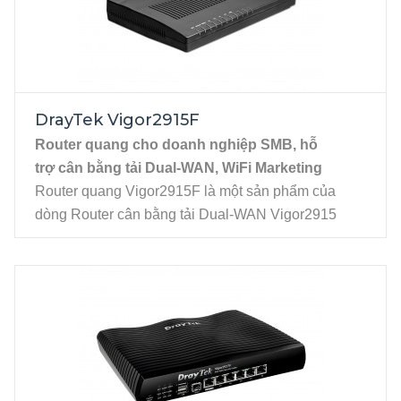
Mạng không dây Wi-Fi:
Phiên bản router thuần có dây
(Nếu quý khách cần Wi-Fi 6 tích hợp, xin vui lòng tham
khảo dòng DrayTek Vigor2136ax).
DrayTek Vigor2915F
Router quang
cho doanh nghiệp SMB,
hỗ
trợ cân bằng tải Dual-WAN, WiFi Marketing
Router quang Vigor2915F là một sản phẩm của
dòng Router cân bằng tải Dual-WAN Vigor2915
series với thiết kế đáp ứng nhu cầu doanh nghiệp
nhỏ và vừa, cần một giải pháp mạng mạnh mẽ, bảo
mật và linh hoạt. Vigor2915F có các tính năng mạnh
mẽ tương tự Vigor2915, nhưng điểm khác biệt là
cổng WAN1 thuần hỗ trợ kết nối quang SFP, cho
phép kết nối trực tiếp đường cáp quang công nghệ
AON mà không cần dùng đến thiết bị chuyển đổi
quang điện (converter).