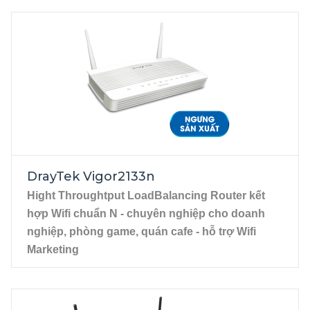
Router quang doanh nghiệp hiệu suất cao, cân
bằng tải Dual-WAN, Wi-Fi AC1300, hỗ trợ 50
kênh VPN, quản lý tập trung với DrayTek Cloud.
DrayTek Vigor2927Fac là mẫu router quang hiệu
suất cao, được thiết kế để đáp ứng những yêu cầu
khắt khe về tốc độ, tính ổn định và bảo mật trong hạ
tầng mạng của doanh nghiệp SME, nhà hàng,
khách sạn và các văn phòng đa chi nhánh.
Sản phẩm nổi bật với khả năng cân bằng tải và dự
phòng kết nối, Wi-Fi AC1300 tốc độ cao cùng với
DrayTek Vigor2133n
các tính năng cốt lõi của DrayTek như cân bằng tải,
Hight Throughtput LoadBalancing Router kết
VPN mạnh mẽ và Firewall bảo mật cấp doanh
hợp Wifi chuẩn N - chuyên nghiệp cho doanh
nghiệp. Đặc biệt cổng WAN1 thuần hỗ trợ kết nối
nghiệp, phòng game, quán cafe - hỗ trợ Wifi
quang SFP, cho phép kết nối trực tiếp đường cáp
Marketing
quang công nghệ AON mà không cần dùng đến bộ
2 cổng Gigabit Ethernet WAN (WAN 2 chuyển
chuyển đổi quang điện (media converter).
đổi từ port LAN 4), RJ45.
Đặc tính kỹ thuật
4 cổng Gigabit Ethernet LAN, RJ45. 2 cổng