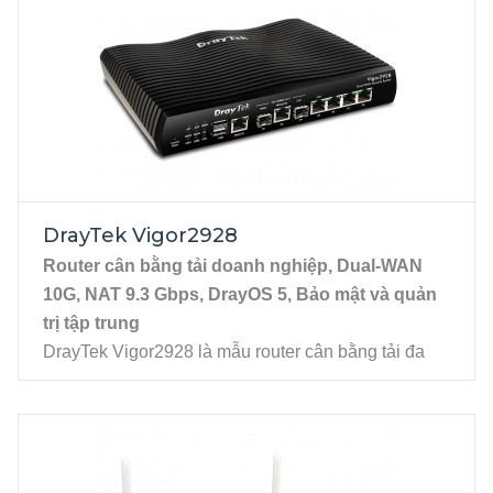
DrayTek Vigor2928
Router cân bằng tải doanh nghiệp, Dual-WAN
10G, NAT 9.3 Gbps, DrayOS 5, Bảo mật và quản
trị tập trung
DrayTek Vigor2928 là mẫu router cân bằng tải đa
WAN thế hệ mới hướng đến mạng doanh nghiệp
yêu cầu băng thông lớn, với thông lượng NAT lên
đến 9.3 Gbps. Điểm nổi bật trong thiết kế Vigor2928
là hỗ trợ WAN linh hoạt với các kết nối 10G (SFP+