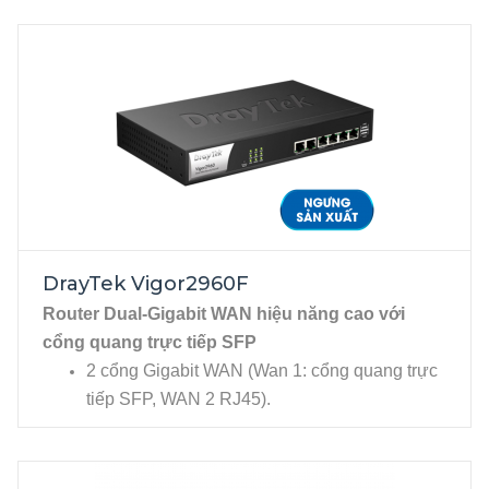
Chuyên nghiệp cho Doanh Nghiệp, Hotel, Nhà
hàng, phòng Game - Hỗ trợ Wi-Fi Marketing..
2 cổng Gigabit WAN, RJ-45.
4 cổng Gigabit LAN, RJ-45. 2 cổng USB 2.0
cho phép kết nối USB 3G/4G, Printer...
DrayTek Vigor2960F
Router Dual-Gigabit WAN hiệu năng cao với
cổng quang trực tiếp SFP
2 cổng Gigabit WAN (Wan 1: cổng quang trực
tiếp SFP, WAN 2 RJ45).
4 cổng Gigabit LAN, RJ45. 2 cổng USB 2.0
cho phép kết nối USB 3G/4G, Printer....