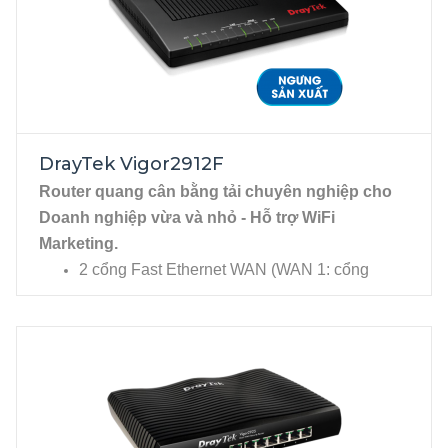
4 cổng Gigabit Ethenet WAN, RJ-45.
1 cổng Gigabit Ethenet LAN RJ-45, 1 cổng
DMZ RJ-45 , 2 cổng USB cho phép kết nối
USB 3G/4G (cổng 1), Printer...
DrayTek Vigor2912F
Router quang cân bằng tải chuyên nghiệp cho 
Doanh nghiệp vừa và nhỏ - Hỗ trợ WiFi 
Marketing. 
2 cổng Fast Ethernet WAN (WAN 1: cổng
quang trực tiếp SFP, WAN 2 chuyển đổi từ
LAN 1, RJ45).
4 cổng Fast Ethernet LAN, RJ45. 1 cổng USB
kết nối 3G/4G.