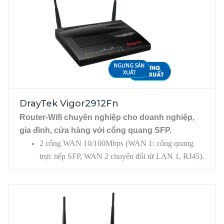
Dual-WAN Gigabit, gồm WAN1 (SFP slot) và
USB 1 cổng cho phép kết nối 3G/4G, printer,
WAN2 (Ethernet RJ45) có thể chuyển đổi
storage…
thành LAN (P6)
5 x LAN Gigabit Ethernet
NGƯNG SẢN
XUẤT
DrayTek Vigor2912Fn
Router-Wifi chuyên nghiệp cho doanh nghiệp,
gia đình, cửa hàng với cổng quang SFP.
2 cổng WAN 10/100Mbps (WAN 1: cổng quang
trực tiếp SFP, WAN 2 chuyển đổi từ LAN 1, RJ45).
4 cổng LAN 10/100Mbps, RJ45. 1 cổng USB kết
nối 3G/4G.