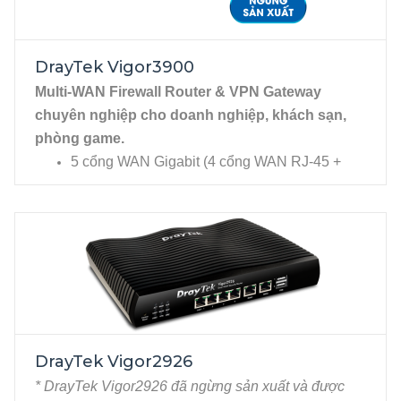
chuyển đổi WAN/LAN linh hoạt).
DrayTek Vigor3900
Multi-WAN Firewall Router & VPN Gateway
chuyên nghiệp cho doanh nghiệp, khách sạn,
phòng game.
5 cổng WAN Gigabit (4 cổng WAN RJ-45 +
1 cổng quang trực tiếp SFP).
3 cổng LAN Gigabit (2 cổng LAN RJ-45 +
1 cổng quang trực tiếp SFP), 2 cổng USB cho
phép kết nối USB 3G/4G, Printer....
NGƯNG SẢN
DrayTek Vigor2926
XUẤT
* DrayTek Vigor2926 đã ngừng sản xuất và được