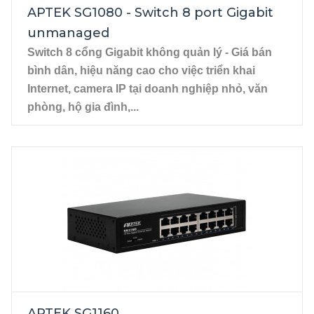
cáp thẳng, cáp chéo.
APTEK SG1080 - Switch 8 port Gigabit
unmanaged
Switch 8 cổng Gigabit không quản lý - 
Giá bán 
bình dân, 
hiệ
u năng
 cao cho việc triển khai 
Internet, camera IP tại doanh nghiệp nhỏ, văn 
phòng, hộ gia đình,...
8 cổng Gigabit 10/100/1000Mbps 
RJ45.
Tính năng tự động nhận biết cáp 
APTEK SG1160