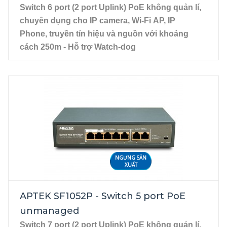
thống mạng quy mô lớn hoặc cần truyền dữ liệu đi
Switch 6 port (2 port Uplink) PoE không quản lí,
xa với tốc độ cao và ổn định.
chuyên dụng cho IP camera, Wi-Fi AP, IP
Đặc điểm sản phẩm
Phone,
truyền tín hiệu và nguồn với khoảng 
18 port Fast Ethernet PoE, chuẩn
cách 250m - Hỗ trợ Watch-dog 
IEEE802.3at/af
4 port PoE 10/100 Mbps hỗ trợ IEEE
6 port Gigabit PoE, chuẩn IEEE802.3at/af
802.3af/at.
2 port Uplink 10/100 Mbps RJ45 trong đó 1
port kết nối modem hoặc switch trung tâm, 1
port kết nối với đầu ghi.
NGƯNG SẢN
XUẤT
APTEK SF1052P - Switch 5 port PoE
unmanaged
Switch 7 port (2 port Uplink) PoE không quản lí,