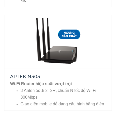
kể.
Thiết bị cung cấp kết nối không dây và có dây
phù hợp người dùng gia đình hoặc văn
phòng.
NGƯNG SẢN XUẤT
APTEK N303
Wi-Fi Router hiệu suất vượt trội
3 Anten 5dBi 2T2R, chuẩn N tốc độ Wi-Fi
300Mbps.
Giao diện mobile dễ dàng cấu hình bằng điện
thoại.