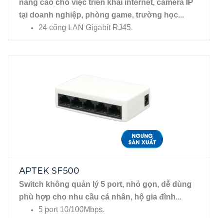
năng cao cho việc triển khai internet, camera IP
tại doanh nghiệp, phòng game, trường học...
24 cổng LAN Gigabit RJ45.
Tương thích với đa dạng các chuẩn Ethernet:
802.3, 802.3u, 802.3ab.
APTEK SF500
Switch không quản lý 5 port, nhỏ gọn, dễ dùng
phù hợp cho nhu cầu cá nhân, hộ gia đình...
5 port 10/100Mbps.