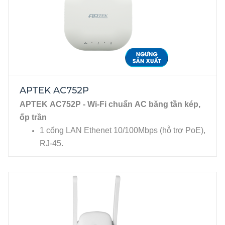
NGƯNG SẢN XUẤT
APTEK AC752P
APTEK AC752P - Wi-Fi chuẩn AC băng tần kép,
ốp trần
1 cổng LAN Ethenet 10/100Mbps (hỗ trợ PoE),
RJ-45.
2 Anten hai băng tần 2.4GHz(tốc độ
300Mbps) và 5HGHz(tốc độ 433Mbps), hỗ trợ
tới 60 user (30 user mỗi băng tần).