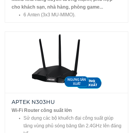
cho khách sạn, nhà hàng, phòng game...
6 Anten (3x3 MU-MIMO).
1 WAN/4 LAN Gigabit, xuyên tường, 256MB
DDR3, USB 3.0.
NGƯNG SẢN
XUẤT
APTEK N303HU
Wi-Fi Router công suất lớn
Sử dụng các bộ khuếch đại công suất giúp
tăng vùng phủ sóng băng tần 2.4GHz lên đáng