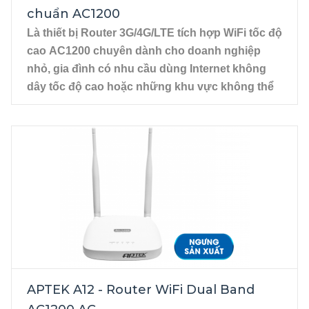
chuẩn AC1200
Là thiết bị Router 3G/4G/LTE tích hợp WiFi tốc độ
cao AC1200 chuyên dành cho doanh nghiệp
nhỏ, gia đình có nhu cầu dùng Internet không
dây tốc độ cao hoặc những khu vực không thể
kéo dây mạng đến được.
Modem tích hợp tính năng LTE, với khe sim thích
hợp với tất cả các nhà mạng.
1 x cổng Gigabit Ethernet WAN, RJ-45.
APTEK A12 - Router WiFi Dual Band