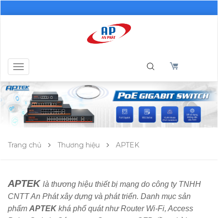
Toggle
navigation
Trang chủ
Thương hiệu
APTEK
APTEK
là thương hiệu thiết bị mạng do công ty TNHH
CNTT An Phát xây dựng và phát triển. Danh mục sản
phẩm
APTEK
khá phổ quát như Router Wi-Fi, Access