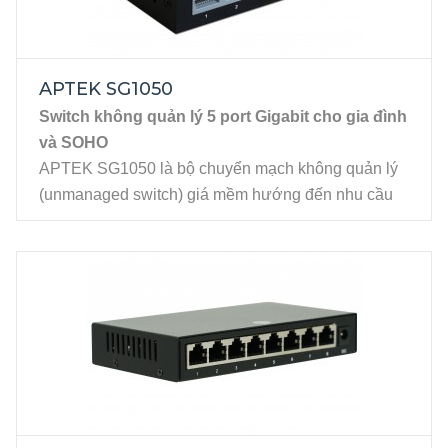
APTEK SG1050
Switch không quản lý 5 port Gigabit cho gia đình
và SOHO
APTEK SG1050 là bộ chuyển mạch không quản lý
(unmanaged switch) giá mềm hướng đến nhu cầu
nối mạng của người dùng gia đình và SOHO. Sản
phẩm có thiết kế nhỏ gọn với 5 cổng LAN Gigabit
cùng tính năng tiết kiệm điện, SG1050 là lựa chọn
phù hợp cho những ai tìm kiếm giải pháp mạng đơn
giản, tiết kiệm chi phí và dễ sử dụng.
Đặc tính kỹ thuật
5 cổng LAN Gigabit.
Tính năng Auto MDI/MDIX tự động nhận biết