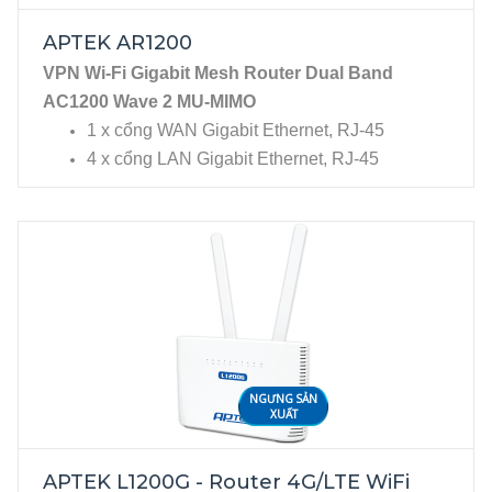
như kết nối Internet FTTH.
Đặc tính kỹ thuật
APTEK AR1200
1 khe SIM 4G LTE, 1 cổng WAN RJ-45, 2 cổng
VPN Wi-Fi Gigabit Mesh Router Dual Band
LAN RJ45
AC1200 Wave 2 MU-MIMO
2 ăng-ten Wi-Fi băng tần 2.4GHz chuẩn
1 x cổng WAN Gigabit Ethernet, RJ-45
802.11n, tốc độ 300Mbps
4 x cổng LAN Gigabit Ethernet, RJ-45
NGƯNG SẢN
XUẤT
APTEK L1200G - Router 4G/LTE WiFi