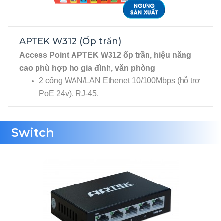
APTEK W312 (Ốp trần)
Access Point APTEK W312 ốp trần, hiệu năng
cao phù hợp ho gia đình, văn phòng
2 cổng WAN/LAN Ethenet 10/100Mbps (hỗ trợ
PoE 24v), RJ-45.
2 Anten ngầm băng tần 2.4GHz(tốc độ
300Mbps), hỗ trợ tới 40 user truy cập cùng lúc.
Switch