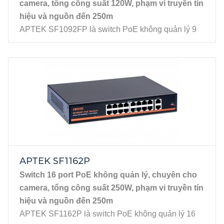
2 port Uplink LAN Gigabit
camera, tổng công suất 120W, phạm vi truyền tín
hiệu và nguồn đến 250m
APTEK SF1092FP là switch PoE không quản lý 9
port 10/100Mbps, được thiết kế chuyên biệt cho hệ
thống camera IP. Điểm nổi bật của sản phẩm là hỗ
trợ cấp nguồn PoE 802.3af/at với tổng công suất
120W, giúp vận hành ổn định nhiều camera cùng
lúc. C
hế độ Extended Mode giúp SF1092FP truyền
dữ liệu và cấp nguồn qua cùng tuyến cáp mạng đến
250m, giúp đơn giản hóa hạ tầng và giảm đáng kể
chi phí triển khai.
Đặc tính kỹ thuật
9 port PoE RJ45 10/100Mbps chuẩn IEEE
APTEK SF1162P
802.3af/at
Switch 16 port PoE không quản lý, chuyên cho
2 port Uplink LAN 10/100Mbps (1 port kết nối
camera, tổng công suất 250W, phạm vi truyền tín
router/switch trung tâm, 1 port kết nối với đầu
hiệu và nguồn đến 250m
ghi)
APTEK SF1162P là switch PoE không quản lý 16