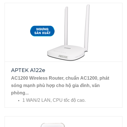
APTEK A122e
AC1200 Wireless Router, chuẩn AC1200, phát
sóng mạnh phù hợp cho hộ gia đình, văn
phòng...
1 WAN/2 LAN, CPU tốc độ cao.
NGƯNG SẢN XUẤT
Phục vụ nhu cầu sử dụng mạng không dây
mật độ truy cập cao với luồng dữ liệu lớn (40
users).