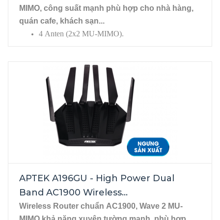
MIMO, công suất mạnh phù hợp cho nhà hàng,
quán cafe, khách sạn...
4 Anten (2x2 MU-MIMO).
1 WAN/4 LAN Gigabit, xuyên tường, 256MB
DDR3, USB 3.0.
APTEK A196GU - High Power Dual
Band AC1900 Wireless...
Wireless Router chuẩn AC1900, Wave 2 MU-
MIMO khả năng xuyên tường mạnh, phù hợp