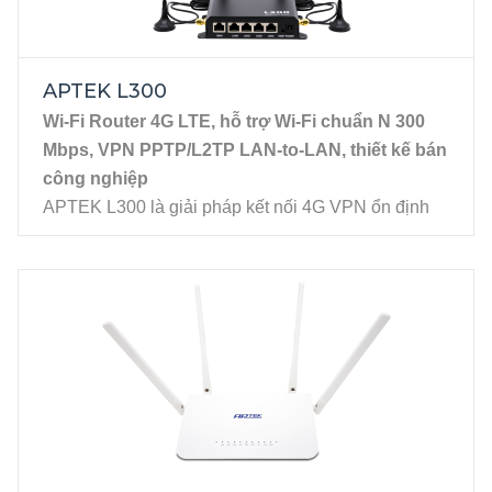
APTEK L300
Wi-Fi Router 4G LTE, hỗ trợ Wi-Fi chuẩn N 300
Mbps, VPN PPTP/L2TP LAN-to-LAN, thiết kế bán
công nghiệp
APTEK L300 là giải pháp kết nối 4G VPN ổn định
và bền bỉ trong môi trường khắc nghiệt, khó triển
khai hạ tầng Internet cố định. Sản phẩm nổi bật với
thiết kế vỏ sắt bền bỉ, chịu nhiệt tốt, SIM 4G LTE
giúp nhanh chóng kết nối Internet ở bất cứ đâu miễn
có sóng di động. Đặc biệt tính năng VPN
(PPTP/L2TP & LAN-to-LAN) giúp thiết lập kết nối
mạng riêng ảo giữa các chi nhánh hoặc từ xa an
toàn, khắc phục việc không thể xem camera qua kết
nối 4G do không có IP public, không thể NAT port