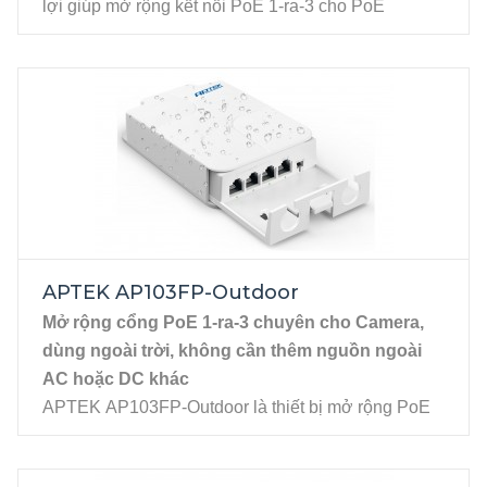
lợi giúp mở rộng kết nối PoE 1-ra-3 cho PoE
Camera mà không cần cấp thêm nguồn bổ sung.
AP103FP được thiết kế với khả năng nhận nguồn
trực tiếp từ Switch PoE và cấp lại cho 3 PoE
Camera cùng lúc, giúp kết nối các thiết bị mạng đơn
giản hơn, đáp ứng nhu cầu sử dụng của nhiều
người dùng.
Đặc tính kỹ thuật
1 x Fast Ethernet RJ45 PoE Power In
3 x Fast Ethernet RJ45 PoE Power Out
APTEK AP103FP-Outdoor
Mở rộng cổng PoE 1-ra-3 chuyên cho Camera,
dùng ngoài trời, không cần thêm nguồn ngoài
AC hoặc DC khác
APTEK AP103FP-Outdoor là thiết bị mở rộng PoE
(PoE Extender), cho phép mở rộng kết nối từ 1 cổng
duy nhất thành 3 cổng PoE, giúp loại bỏ hoàn toàn