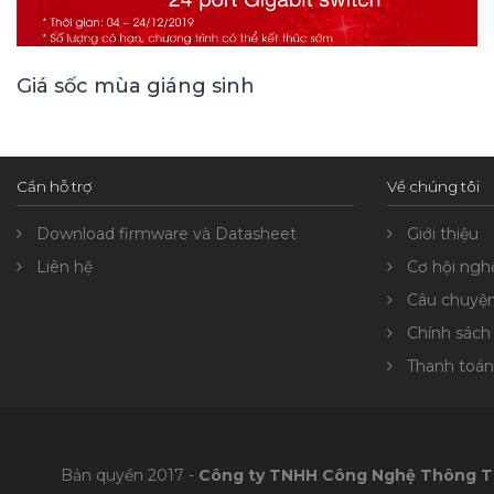
Giá sốc mùa giáng sinh
Cần hỗ trợ
Về chúng tôi
Download firmware và Datasheet
Giới thiệu
Liên hệ
Cơ hội ngh
Câu chuyệ
Chính sách
Thanh toán
Bản quyền 2017 -
Công ty TNHH Công Nghệ Thông T