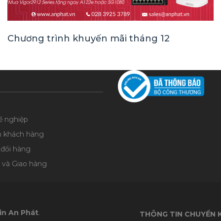
Chương trình khuyến mãi tháng 12
ề nghiệp
n khách hàng
 đổi hàng
 và Giao hàng
in An Phát
.
THÔNG TIN CHUYỂN