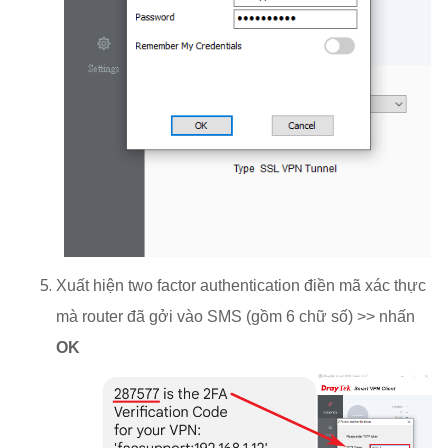
Xuất hiện two factor authentication điền mã xác thực
mà router đã gởi vào SMS (gồm 6 chữ số) >> nhấn
OK