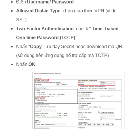
Điền
Username/ Password
Allowed Dial-in Type
: chọn giao thức VPN (ví dụ
SSL)
Two-Factor Authentication
: check “
Time- based
One-time Password (TOTP)”
Nhấn “
Copy
” lưu dãy Secret hoặc download mã QR
(sử dụng trên ứng dụng hổ trợ cấp mã TOTP)
Nhấn
OK
.