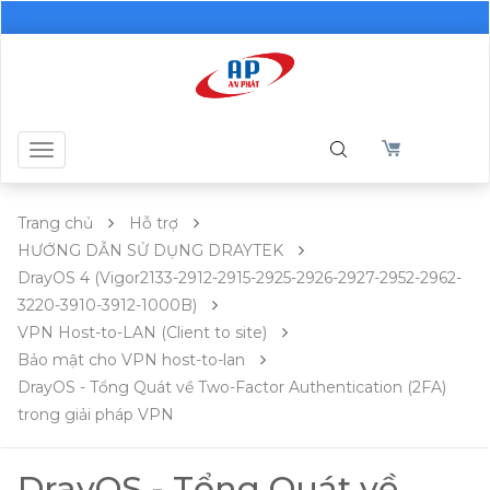
Toggle
navigation
Trang chủ
Hỗ trợ
HƯỚNG DẪN SỬ DỤNG DRAYTEK
DrayOS 4 (Vigor2133-2912-2915-2925-2926-2927-2952-2962-
3220-3910-3912-1000B)
VPN Host-to-LAN (Client to site)
Bảo mật cho VPN host-to-lan
DrayOS - Tổng Quát về Two-Factor Authentication (2FA)
trong giải pháp VPN
DrayOS - Tổng Quát về