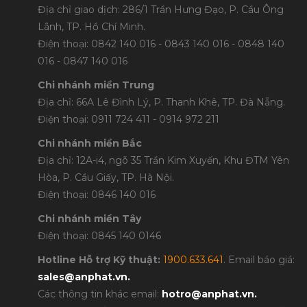
Địa chỉ giao dịch: 286/1 Trần Hưng Đạo, P. Cầu Ông
Lãnh, TP. Hồ Chí Minh.
Điện thoại: 0842 140 016 - 0843 140 016 - 0848 1
40
016 - 0847 140 016
Chi nhánh miền Trung
Địa chỉ: 66A Lê Đình Lý, P. Thanh Khê, TP. Đà Nẵng.
Điện thoại: 0911 724 411 - 0914 972 211
Chi nhánh miền Bắc
Địa chỉ: 12A-i4, ngõ 35 Trần Kim Xuyến, Khu ĐTM Yên
Hòa, P. Cầu Giấy, TP. Hà Nội.
Điện thoại: 0846 140 016
Chi nhánh miền Tây
Điện thoại: 0845 140 0146
Hotline Hỗ trợ Kỹ thuật:
1900.633.641
. Email báo giá:
sales@anphat.vn
.
Các thông tin khác email:
hotro@anphat.vn
.