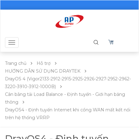
Toggle
navigation
Trang chủ
Hỗ trợ
HƯỚNG DẪN SỬ DỤNG DRAYTEK
DrayOS 4 (Vigor2133-2912-2915-2925-2926-2927-2952-2962-
3220-3910-3912-1000B)
Cân bằng tải Load Balance - Định tuyến - Giới hạn băng
thông
DrayOS4 - Định tuyến Internet khi cổng WAN mất kết nối
trên hệ thống VRRP
DrayOS4 - Định tuyến