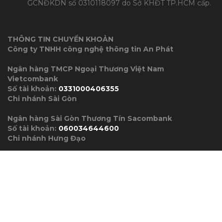
GCNĐKDN số 0310118097 do Sở KHĐT TP.HCM cấp.
THÔNG TIN CHUYỂN KHOẢN
Công ty TNHH công nghệ thông tin An Phát
Ngân hàng TMCP Ngoại Thương Việt Nam
Vietcombank
Số tài khoản:
0331000406355
Chi nhánh Sài Gòn
Ngân hàng Sài Gòn Thương Tín Sacombank
Số tài khoản:
060034644600
Chi nhánh Hưng Đạo