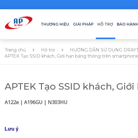
THƯƠNG HIỆU
GIẢI PHÁP
HỖ TRỢ
BẢO HÀN
Trang chủ
Hỗ trợ
HƯỚNG DẪN SỬ DỤNG DRAY
APTEK Tạo SSID khách, Giới hạn băng thông trên smartphon
APTEK Tạo SSID khách, Giớ
A122e | A196GU | N303HU
Lưu ý