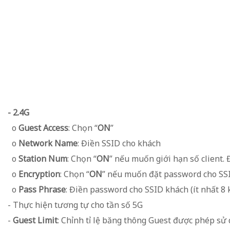
- 2.4G
o
Guest Access
: Chọn “
ON
”
o
Network Name
: Điền SSID cho khách
o
Station Num
: Chọn “
ON
” nếu muốn giới hạn số client.
Đ
o
Encryption
: Chọn “
ON
” nếu muốn đặt password cho SS
o
Pass Phrase
: Điền password cho SSID khách (ít nhất 8 k
- Thực hiện tương tự cho tần số 5G
-
Guest Limit
: Chỉnh tỉ lệ băng thông Guest được phép sử