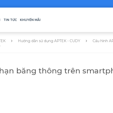
H
TIN TỨC
KHUYẾN MÃI
TEK
Hướng dẫn sử dụng APTEK - CUDY
Cấu hình A
e
i hạn băng thông trên smart