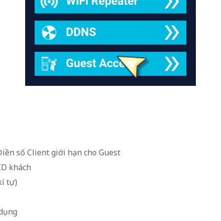
iền số Client giới hạn cho Guest
ID khách
í tự)
 dụng