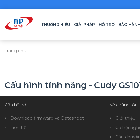
THƯƠNG HIỆU
GIẢI PHÁP
HỖ TRỢ
BẢO HÀN
Trang chủ
Cấu hình tính năng - Cudy GS10
Cần hỗ trợ
Về chúng tôi
Download firmware và Datasheet
Giới thiệu
Liên hệ
Cơ hội ngh
Câu chuyệ