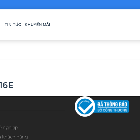
H
TIN TỨC
KHUYẾN MÃI
16E
ề nghiệp
n khách hàng