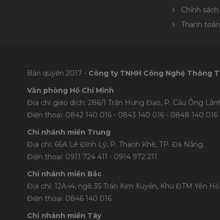
Chính sách
Thanh toán
Bản quyền 2017 -
Công ty TNHH Công Nghệ Thông T
Văn phòng Hồ Chí Minh
Địa chỉ giao dịch: 286/1 Trần Hưng Đạo, P. Cầu Ông Lãnh
Điện thoại: 0842 140 016 - 0843 140 016 - 0848 1
40 016 
Chi nhánh miền Trung
Địa chỉ: 66A Lê Đình Lý, P. Thanh Khê, TP. Đà Nẵng.
Điện thoại: 0911 724 411 - 0914 972 211
Chi nhánh miền Bắc
Địa chỉ: 12A-i4, ngõ 35 Trần Kim Xuyến, Khu ĐTM Yên Hòa
Điện thoại: 0846 140 016
Chi nhánh miền Tây