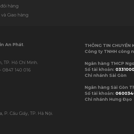
 đổi hàng
 và Giao hàng
in An Phát
.
THÔNG TIN CHUYỂN
Công ty TNHH công n
, TP. Hồ Chí Minh.
Ngân hàng TMC
Số tài khoản:
033100
- 0847 140 016
Chi nhánh Sài Gòn
Ngân hàng Sài Gòn 
Số tài khoản:
060034
Chi nhánh Hưng Đạo
, P. Cầu Giấy, TP. Hà Nội.