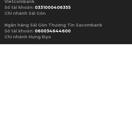
Vietcombank
Số tài khoản:
0331000406355
Chi nhánh Sài Gòn
Ngân hàng Sài Gòn Thương Tín Sacombank
Số tài khoản:
060034644600
Chi nhánh Hưng Đạo