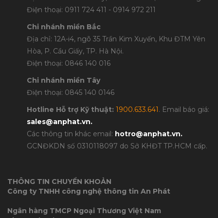
Điện thoại: 0911 724 411 - 0914 972 211
Chi nhánh miền Bắc
Địa chỉ: 12A-i4, ngõ 35 Trần Kim Xuyến, Khu ĐTM Yên
Hòa, P. Cầu Giấy, TP. Hà Nội.
Điện thoại: 0846 140 016
Chi nhánh miền Tây
Điện thoại: 0845 140 0146
Hotline Hỗ trợ Kỹ thuật:
1900.633.641
. Email báo giá:
sales@anphat.vn
.
Các thông tin khác email:
hotro@anphat.vn
.
GCNĐKDN số 0310118097 do Sở KHĐT TP.HCM cấp.
THÔNG TIN CHUYỂN KHOẢN
Công ty TNHH công nghệ thông tin An Phát
Ngân hàng TMCP Ngoại Thương Việt Nam