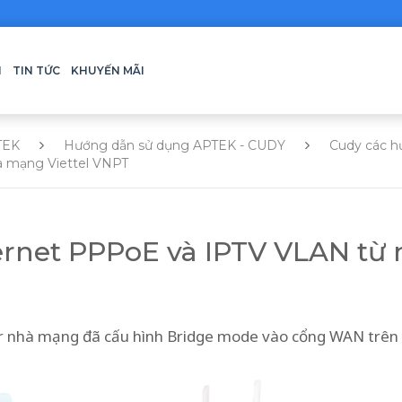
H
TIN TỨC
KHUYẾN MÃI
TEK
Hướng dẫn sử dụng APTEK - CUDY
Cudy các h
hà mạng Viettel VNPT
ternet PPPoE và IPTV VLAN từ
ter nhà mạng đã cấu hình Bridge mode vào cổng WAN trê