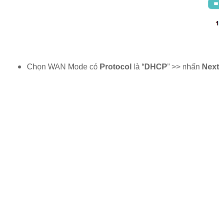
Chọn WAN Mode có
Protocol
là “
DHCP
” >> nhấn
Next