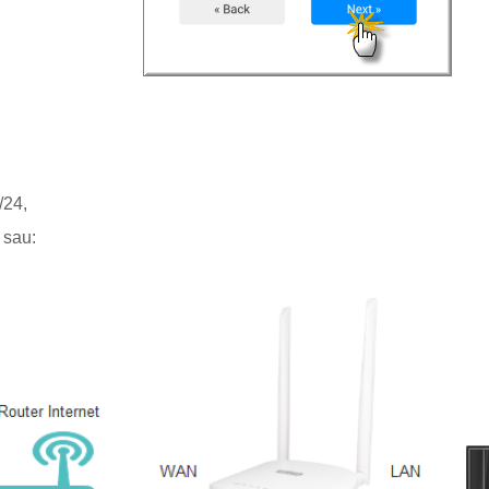
x/24,
 sau: