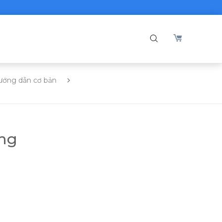
ướng dẫn cơ bản
ạng