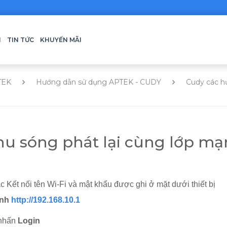
H
TIN TỨC
KHUYẾN MÃI
TEK
Hướng dẫn sử dụng APTEK - CUDY
Cudy các h
hu sóng phát lại cùng lớp m
ết nối tên Wi-Fi và mật khẩu được ghi ở mặt dưới thiết bị
ịnh
http://192.168.10.1
nhấn
Login