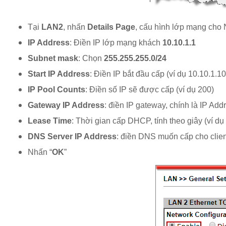
Tại
LAN2
, nhấn
Details Page
, cấu hình lớp mạng ch
IP Address
: Điền IP lớp mạng khách
10.10.1.1
Subnet mask
: Chọn
255.255.255.0/24
Start IP Address
: Điền IP bắt đầu cấp (ví dụ 10.10.1.10
IP Pool Counts
: Điền số IP sẽ được cấp (ví dụ 200)
Gateway IP Address
: điền IP gateway, chính là IP Add
Lease Time
: Thời gian cấp DHCP, tính theo giây (ví dụ
DNS Server IP Address
: điền DNS muốn cấp cho clien
Nhấn “
OK
”