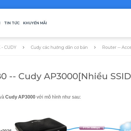
H
TIN TỨC
KHUYẾN MÃI
 - CUDY
Cudy các hướng dẫn cơ bản
Router -- Acc
80 -- Cudy AP3000[Nhiều SSID 
 và
Cudy AP3000
với mô hình như sau: