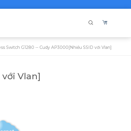
ess Switch G1280 -- Cudy AP3000[Nhiều SSID với Vlan]
với Vlan]