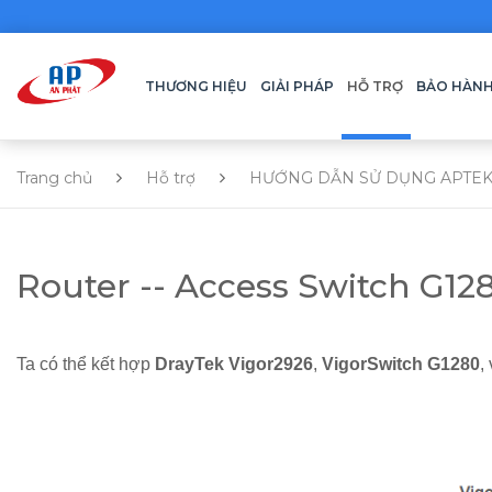
THƯƠNG HIỆU
GIẢI PHÁP
HỖ TRỢ
BẢO HÀN
Trang chủ
Hỗ trợ
HƯỚNG DẪN SỬ DỤNG APTEK
Router -- Access Switch G12
Ta có thể kết hợp
DrayTek Vigor2926
,
VigorSwitch G1280
,