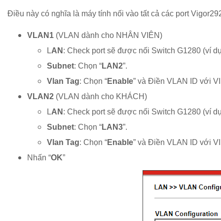
Điều này có nghĩa là máy tính nối vào tất cả các port Vigor2
VLAN1
(VLAN dành cho NHÂN VIÊN)
L
AN
: Check port sẽ được nối Switch G1280 (ví dụ
Subnet
: Chọn “
LAN2
”.
Vlan Tag
: Chọn “
Enable
” và Điền VLAN ID với VI
VLAN2
(VLAN dành cho KHÁCH)
L
AN
: Check port sẽ được nối Switch G1280 (ví dụ
Subnet
: Chọn “
LAN3
”.
Vlan Tag
: Chọn “
Enable
” và Điền VLAN ID với VI
Nhấn “
OK
”