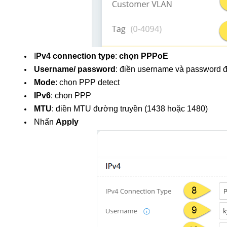
I
Pv4 connection type
: 
chọn PPPoE
Username/ password
: điền username và password đ
Mode
: chọn PPP detect 
IPv6
: chọn PPP
MTU
: điền MTU đường truyền (1438 hoặc 1480)
Nhấn 
Apply