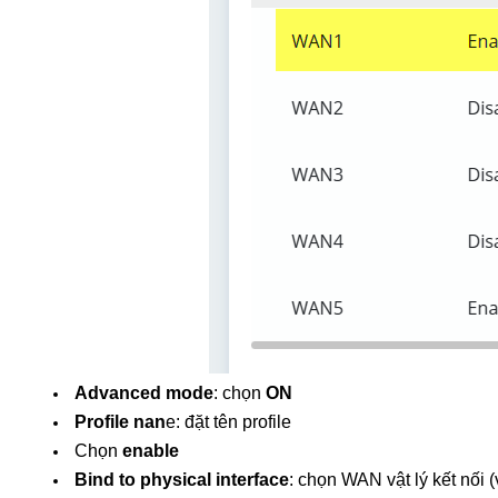
Advanced mode
: chọn 
ON
Profile nan
e: đặt tên profile
Chọn 
enable
Bind to physical interface
: chọn WAN vật lý kết nố