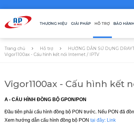
THƯƠNG HIỆU
GIẢI PHÁP
HỖ TRỢ
BẢO HÀN
Trang chủ
Hỗ trợ
HƯỚNG DẪN SỬ DỤNG DRAY
Vigor1100ax - Cấu hình kết nối Internet / IPTV
Vigor1100ax - Cấu hình kết nố
A - CẤU HÌNH ĐỒNG BỘ GPON/PON
Đầu tiên phải cấu hình đồng bộ PON trước. Nếu PON đã đồng
Xem hướng dẫn cấu hình đồng bộ PON
tại đây: Link