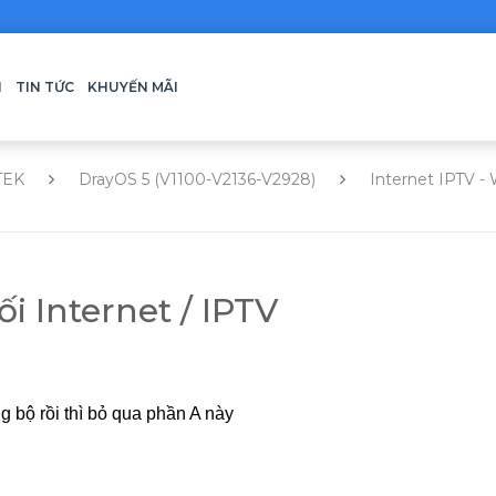
H
TIN TỨC
KHUYẾN MÃI
TEK
DrayOS 5 (V1100-V2136-V2928)
Internet IPTV -
i Internet / IPTV
 bộ rồi thì bỏ qua phần A này