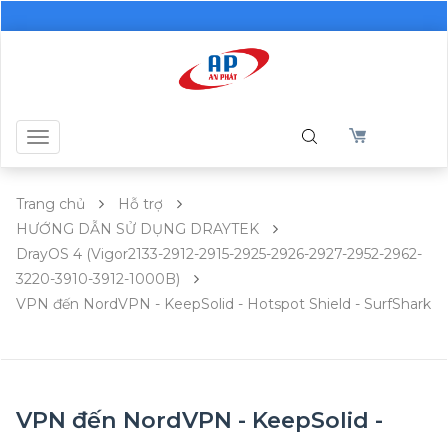
Toggle
navigation
Trang chủ
Hỗ trợ
HƯỚNG DẪN SỬ DỤNG DRAYTEK
DrayOS 4 (Vigor2133-2912-2915-2925-2926-2927-2952-2962-
3220-3910-3912-1000B)
VPN đến NordVPN - KeepSolid - Hotspot Shield - SurfShark
VPN đến NordVPN - KeepSolid -