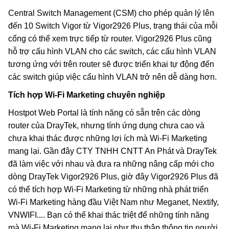
Central Switch Management (CSM) cho phép quản lý lên
đến 10 Switch Vigor từ Vigor2926 Plus, trạng thái của mỗi
cổng có thể xem trực tiếp từ router. Vigor2926 Plus cũng
hỗ trợ cấu hình VLAN cho các switch, các cấu hình VLAN
tương ứng với trên router sẽ được triển khai tự động đến
các switch giúp việc cấu hình VLAN trở nên dễ dàng hơn.
Tích hợp Wi-Fi Marketing chuyên nghiệp
Hostpot Web Portal là tính năng có sẵn trên các dòng
router của DrayTek, nhưng tính ứng dụng chưa cao và
chưa khai thác được những lợi ích mà Wi-Fi Marketing
mang lại. Gần đây CTY TNHH CNTT An Phát và DrayTek
đã làm việc với nhau và đưa ra những nâng cấp mới cho
dòng DrayTek Vigor2926 Plus, giờ đây Vigor2926 Plus đã
có thể tích hợp Wi-Fi Marketing từ những nhà phát triển
Wi-Fi Marketing hàng đầu Việt Nam như Meganet, Nextify,
VNWIFI.... Bạn có thể khai thác triệt để những tính năng
mà Wi-Fi Marketing mang lại như thu thập thông tin người