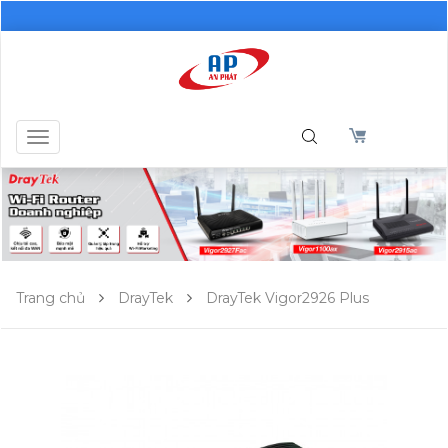
Toggle
navigation
Trang chủ
DrayTek
DrayTek Vigor2926 Plus