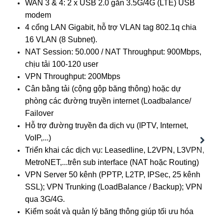
WAN 3 & 4: 2 x USB 2.0 gắn 3.5G/4G (LTE) USB
modem
4 cổng LAN Gigabit, hỗ trợ VLAN tag 802.1q chia
16 VLAN (8 Subnet).
NAT Session: 50.000 / NAT Throughput: 900Mbps,
chịu tải 100-120 user
VPN Throughput: 200Mbps
Cân bằng tải (cộng gộp băng thông) hoặc dự
phòng các đường truyền internet (Loadbalance/
Failover
Hỗ trợ đường truyền đa dịch vụ (IPTV, Internet,
VoIP,...)
Next
Triển khai các dịch vụ: Leasedline, L2VPN, L3VPN,
MetroNET,...trên sub interface (NAT hoặc Routing)
VPN Server 50 kênh (PPTP, L2TP, IPSec, 25 kênh
SSL); VPN Trunking (LoadBalance / Backup); VPN
qua 3G/4G.
Kiểm soát và quản lý băng thông giúp tối ưu hóa