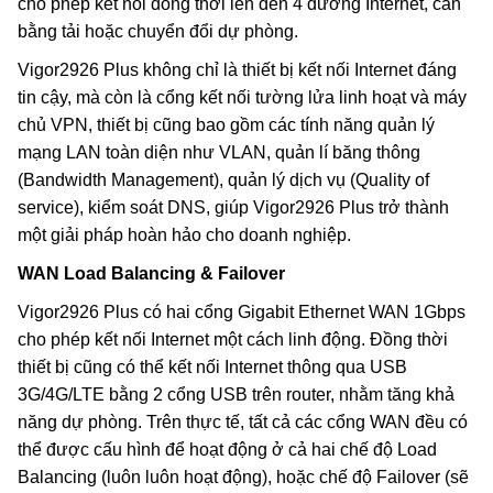
cho phép kết nối đồng thời lên đến 4 đường Internet, cân
bằng tải hoặc chuyển đổi dự phòng.
Vigor2926 Plus không chỉ là thiết bị kết nối Internet đáng
tin cậy, mà còn là cổng kết nối tường lửa linh hoạt và máy
chủ VPN, thiết bị cũng bao gồm các tính năng quản lý
mạng LAN toàn diện như VLAN, quản lí băng thông
(Bandwidth Management), quản lý dịch vụ (Quality of
service), kiểm soát DNS, giúp Vigor2926 Plus trở thành
một giải pháp hoàn hảo cho doanh nghiệp.
WAN Load Balancing & Failover
Vigor2926 Plus có hai cổng Gigabit Ethernet WAN 1Gbps
cho phép kết nối Internet một cách linh động. Đồng thời
thiết bị cũng có thể kết nối Internet thông qua USB
3G/4G/LTE bằng 2 cổng USB trên router, nhằm tăng khả
năng dự phòng. Trên thực tế, tất cả các cổng WAN đều có
thể được cấu hình để hoạt động ở cả hai chế độ Load
Balancing (luôn luôn hoạt động), hoặc chế độ Failover (sẽ