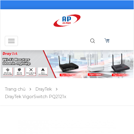
Toggle
navigation
Trang chủ
DrayTek
DrayTek VigorSwitch PQ2121x