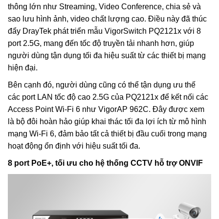
thông lớn như Streaming, Video Conference, chia sẻ và
sao lưu hình ảnh, video chất lượng cao. Điều này đã thúc
đẩy DrayTek phát triển mẫu VigorSwitch PQ2121x với 8
port 2.5G, mang đến tốc độ truyền tải nhanh hơn, giúp
người dùng tận dụng tối đa hiệu suất từ các thiết bị mạng
hiện đại.
Bên cạnh đó, người dùng cũng có thể tận dụng ưu thế
các
port
LAN tốc độ cao 2.5G của PQ2121x để kết nối các
Access Point Wi-Fi 6 như VigorAP 962C. Đây được xem
là bộ đôi hoàn hảo giúp khai thác tối đa lợi ích từ mô hình
mạng Wi-Fi 6, đảm bảo tất cả thiết bị đầu cuối trong mạng
hoạt động ổn định với hiệu suất tối đa.
8 port PoE+, tối ưu cho hệ thống CCTV hỗ trợ ONVIF