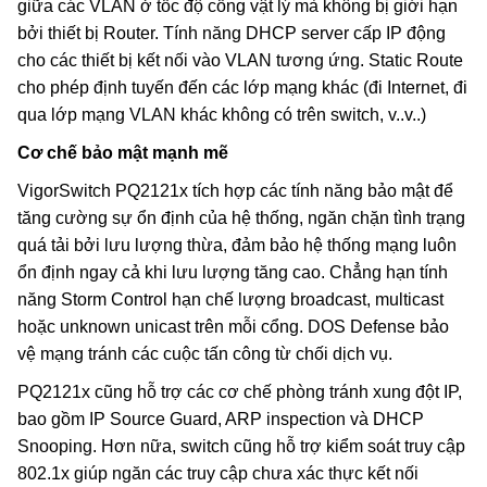
giữa các VLAN ở tốc độ cổng vật lý mà không bị giới hạn
bởi thiết bị Router. Tính năng DHCP server cấp IP động
cho các thiết bị kết nối vào VLAN tương ứng. Static Route
cho phép định tuyến đến các lớp mạng khác (đi Internet, đi
qua lớp mạng VLAN khác không có trên switch, v..v..)
Cơ chế bảo mật mạnh mẽ
VigorSwitch PQ2121x tích hợp các tính năng bảo mật để
tăng cường sự ổn định của hệ thống, ngăn chặn tình trạng
quá tải bởi lưu lượng thừa, đảm bảo hệ thống mạng luôn
ổn định ngay cả khi lưu lượng tăng cao. Chẳng hạn tính
năng Storm Control hạn chế lượng broadcast, multicast
hoặc unknown unicast trên mỗi cổng. DOS Defense bảo
vệ mạng tránh các cuộc tấn công từ chối dịch vụ.
PQ2121x cũng hỗ trợ các cơ chế phòng tránh xung đột IP,
bao gồm IP Source Guard, ARP inspection và DHCP
Snooping. Hơn nữa, switch cũng hỗ trợ kiểm soát truy cập
802.1x giúp ngăn các truy cập chưa xác thực kết nối