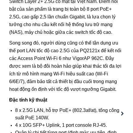
Switch Layer 2+ 2.5G có mặt tại Việt Nam. Điểm nổi
bật của sản phẩm là trang bị toàn bộ 8 port PoE+
2.5G, cao gấp 2,5 lần chuẩn Gigabit, là lựa chọn lý
tưởng cho nhu cầu kết nối hệ thống lưu trữ mạng
(NAS), máy chủ hoặc giữa các switch tốc độ cao.
Song song đó, người dùng cũng có thể tận dụng ưu
thế port LAN tốc độ cao 2.5G của PQ2121x để kết nối
các Access Point Wi-Fi 6 như VigorAP 962C. Đây
được xem là bộ đôi hoàn hảo giúp khai thác tối đa lợi
ích từ mô hình mạng Wi-Fi hiệu suất cao (Wi-Fi
6/6E/7), đảm bảo tất cả thiết bị đầu cuối trong mạng
hoạt động ổn định với tốc độ vượt ngưỡng Gigabit.
Đặc tính kỹ thuật
8 x
2.5
G
LAN, hỗ trợ PoE+ (802.3af/at), tổng công
suất PoE 140W.
Next
4 x
10G
SFP+ Uplink, 1 port console RJ-45.
Quản lý chi tiết từng port (định mức ưu tiên, định