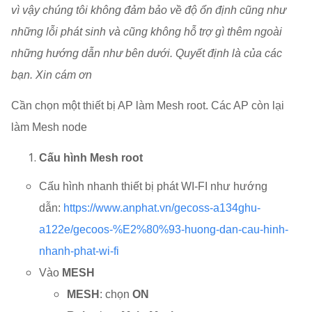
vì vậy chúng tôi không đảm bảo về độ ổn định cũng như
những lỗi phát sinh và cũng không hỗ trợ gì thêm ngoài
những hướng dẫn như bên dưới. Quyết định là của các
bạn. Xin cám ơn
Cần chọn một thiết bị AP làm Mesh root. Các AP còn lại
làm Mesh node
Cấu hình Mesh root
Cấu hình nhanh thiết bị phát WI-FI như hướng
dẫn:
https://www.anphat.vn/gecoss-a134ghu-
a122e/gecoos-%E2%80%93-huong-dan-cau-hinh-
nhanh-phat-wi-fi
Vào
MESH
MESH
: chọn
ON