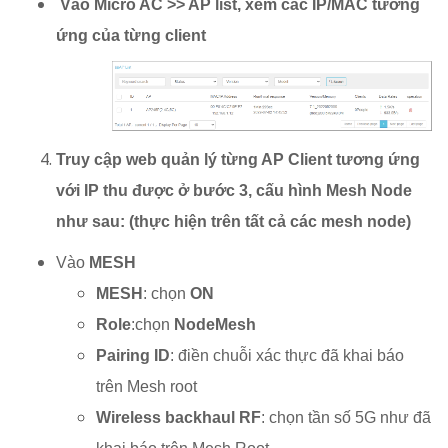
​Vào Micro AC >> AP list, xem các IP/MAC tương
ứng của từng client
Truy cập web quản lý từng AP Client tương ứng
với IP thu được ở bước 3, cấu hình Mesh Node
như sau: (thực hiện trên tất cả các mesh node)
Vào
MESH
MESH
: chọn
ON
Role
:chọn
NodeMesh
Pairing ID
: điền chuỗi xác thực đã khai báo
trên Mesh root
Wireless backhaul RF
: chọn tần số 5G như đã