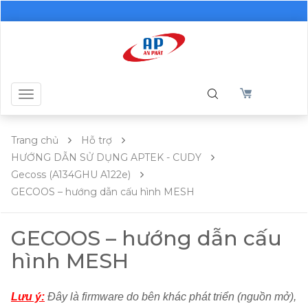
Toggle
navigation
Trang chủ
Hỗ trợ
HƯỚNG DẪN SỬ DỤNG APTEK - CUDY
Gecoss (A134GHU A122e)
GECOOS – hướng dẫn cấu hình MESH
GECOOS – hướng dẫn cấu
hình MESH
Lưu ý:
Đây là firmware do bên khác phát triển (nguồn mở),