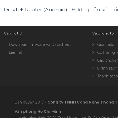
DrayTek Router (Android) - Hướng dẫn kết nố
Cần hỗ trợ
Về chúng tôi
Download firmware và Datasheet
Giới thiệu
Liên hệ
Cơ hội ngh
Câu chuyệ
Chính sách
Thanh toán
Bản quyền 2017 -
Công ty TNHH Công Nghệ Thông T
Văn phòng Hồ Chí Minh