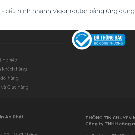
i - cấu hình nhanh Vigor router bằng ứng dụng
ề nghiệp
n khách hàng
 đổi hàng
 và Giao hàng
in An Phát
.
THÔNG TIN CHUYỂN
Công ty TNHH công n