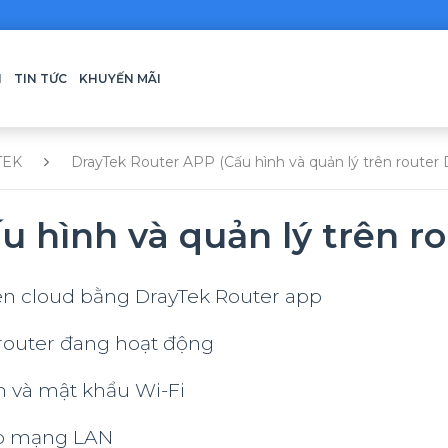
H
TIN TỨC
KHUYẾN MÃI
TEK
DrayTek Router APP (Cấu hình và quản lý trên router 
 hình và quản lý trên r
lên cloud bằng DrayTek Router app
router đang hoạt động
n và mật khẩu Wi-Fi
ớp mạng LAN