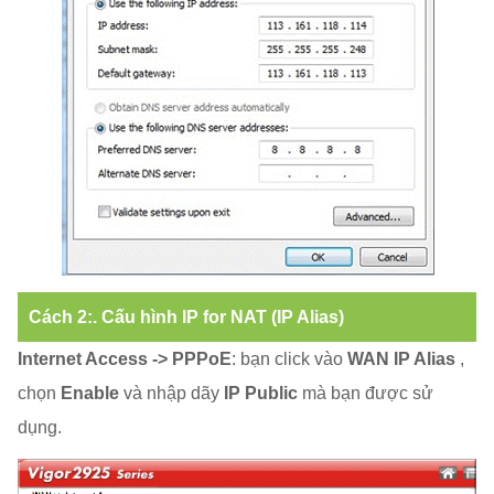
Cách 2:. Cấu hình IP for NAT (IP Alias)
Internet Access -> PPPoE
: bạn click vào
WAN IP Alias
,
chọn
Enable
và nhập dãy
IP Public
mà bạn được sử
dụng.