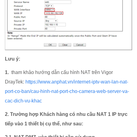
Lưu ý:
1.
tham khảo hướng dẫn cấu hình NAT trên Vigor
DrayTek:
https://www.anphat.vn/internet-iptv-wan-lan-nat-
port-co-ban/cau-hinh-nat-port-cho-camera-web-server-va-
cac-dich-vu-khac
2. Trường hợp Khách hàng có nhu cầu NAT 1 IP trực
tiếp vào 1 thiết bị cụ thể, như sau: