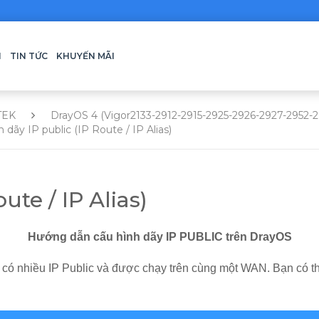
H
TIN TỨC
KHUYẾN MÃI
TEK
DrayOS 4 (Vigor2133-2912-2915-2925-2926-2927-2952-
 dãy IP public (IP Route / IP Alias)
ute / IP Alias)
Hướng dẫn cấu hình dãy IP PUBLIC trên DrayOS
có nhiều IP Public và được chạy trên cùng một WAN. Bạn có th