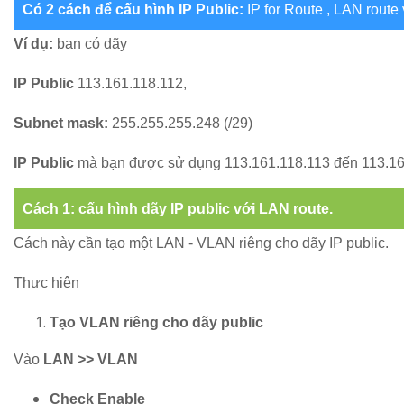
Có 2 cách để cấu hình IP Public:
IP for Route , LAN route 
Ví dụ:
bạn có dãy
IP Public
113.161.118.112,
Subnet mask:
255.255.255.248 (/29)
IP Public
mà bạn được sử dụng 113.161.118.113 đến 113.16
Cách 1: cấu hình dãy IP public với LAN route.
Cách này cần tạo một LAN - VLAN riêng cho dãy IP public.
Thực hiện
Tạo VLAN riêng cho dãy public
Vào
LAN >> VLAN
Check Enable