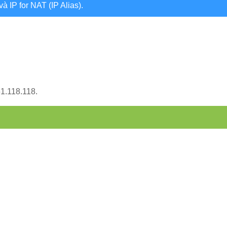
và IP for NAT (IP Alias).
1.118.118.