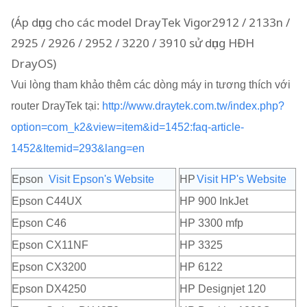
(Áp dụng cho các model DrayTek Vigor2912 / 2133n /
2925 / 2926 / 2952 / 3220 / 3910 sử dụng HĐH
DrayOS)
Vui lòng tham khảo thêm các dòng máy in tương thích với
router DrayTek tại:
http://www.draytek.com.tw/index.php?
option=com_k2&view=item&id=1452:faq-article-
1452&Itemid=293&lang=en
Epson
Visit Epson's Website
HP
Visit HP's Website
Epson C44UX
HP 900 InkJet
Epson C46
HP 3300 mfp
Epson CX11NF
HP 3325
Epson CX3200
HP 6122
Epson DX4250
HP Designjet 120