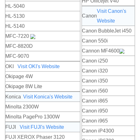
HP Officejet V40
HL-5040
Visit Canon's
Canon
HL-5130
Website
HL-5140
Canon BubbleJet i450
MFC-7220
Canon 550i
MFC-8820D
Cannon MF4600
MFC-9070
Canon i250
OKI
Visit OKI's Website
Canon i320
Okipage 4W
Canon i350
Okipage 8W Lite
Canon i560
Konica
Visit Konica's Website
Canon i865
Minolta 2300W
Canon i950
Minolta PagePro 1300W
Canon i965
FUJI
Visit FUJI's Website
Canon iP4300
FUJI XEROX Phaser 3120