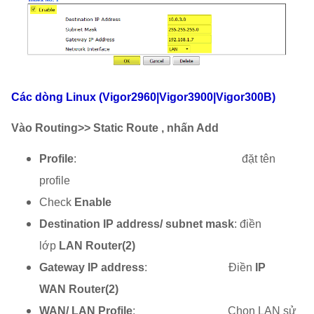
Các dòng Linux (Vigor2960|Vigor3900|Vigor300B)
Vào Routing>> Static Route , nhấn Add
Profile
: đặt tên
profile
Check
Enable
Destination IP address/ subnet mask
:
điền
lớp
LAN Router(2)
Gateway IP address
:
Điền
IP
WAN
Router(2)
WAN/ LAN Profile
: Chọn LAN sử