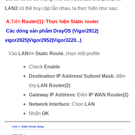
LAN2
có thể truy cập lẫn nhau, ta thực hiện như sau:
A.
Trên
Router(1): Thực hiện Static router
Các dòng sản phẩm DrayOS (Vigor2912|
vigor2925|Vigor2952|Vigor3220...)
Vào
LAN>> Static Route
, chọn một profile
Check
Enable
Destination IP Address/ Subnet Mask
: điền
lớp
LAN Router(2)
Gateway IP Address
: Điền
IP WAN
Router(2)
Network Interface:
Chọn
LAN
Nhấn
OK