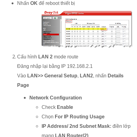
Nhấn
OK
để reboot thiết bị
Cấu hình
LAN 2
mode route
Đăng nhập lại bằng IP 192.168.2.1
Vào
LAN>> General Setup
,
LAN2
, nhấn
Details
Page
Network Configuration
Check
Enable
Chọn
For IP Routing Usage
IP Address/ 2nd Subnet Mask:
điền lớp
mạng
LAN Router(2)