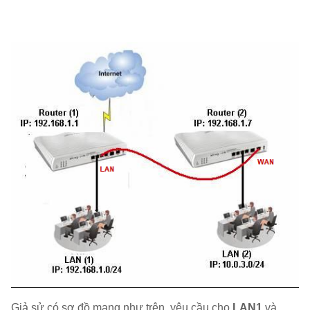
Giả sử có sơ đồ mạng như trên, yêu cầu cho
LAN1
và