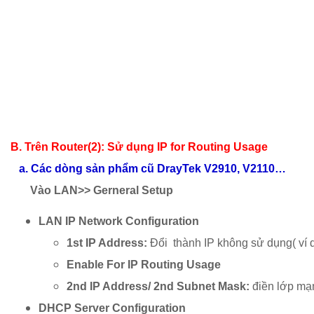
B. Trên Router(2): Sử dụng IP for Routing Usage
a.
Các dòng sản phẩm cũ DrayTek V2910, V2110…
Vào LAN>> Gerneral Setup
LAN IP Network Configuration
1st IP Address:
Đổi thành IP không sử dụng( ví d
Enable For IP Routing Usage
2nd IP Address/ 2nd Subnet Mask:
điền lớp m
DHCP Server Configuration