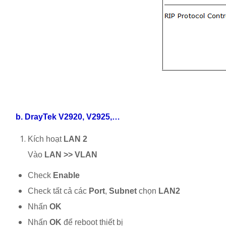
b. DrayTek V2920, V2925,…
Kích hoạt
LAN 2
Vào
LAN >> VLAN
Check
Enable
Check tất cả các
Port
,
Subnet
chọn
LAN2
Nhấn
OK
Nhấn
OK
để reboot thiết bị