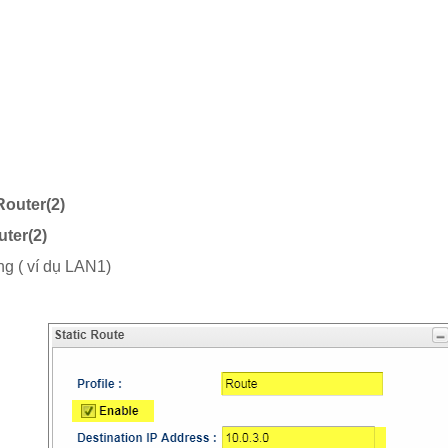
outer(2)
ter(2)
í dụ LAN1)