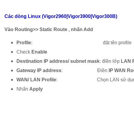
Các dòng Linux (Vigor2960|Vigor3900|Vigor300B)
Vào Routing>> Static Route , nhấn Add
Profile
: đặt tên profile
Check
Enable
Destination IP address/ subnet mask
:
điền lớp
LAN R
Gateway IP address
:
Điền
IP WAN
Rou
WAN/ LAN Profile
: Chọn LAN sử dụng ( v
Nhấn
Apply