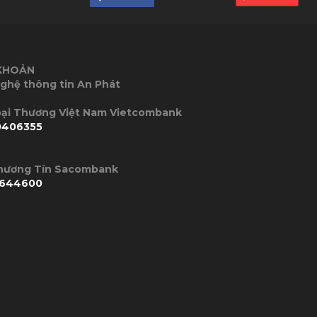
 KHOẢN
ghệ thông tin An Phát
P Ngoại Thương Việt Nam Vietcombank
0406355
Thương Tín Sacombank
644600