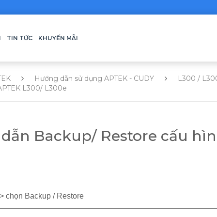
H
TIN TỨC
KHUYẾN MÃI
TEK
Hướng dẫn sử dụng APTEK - CUDY
L300 / L30
 APTEK L300/ L300e
 dẫn Backup/ Restore cấu hì
> chọn Backup / Restore