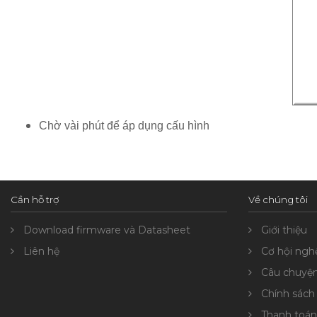
Chờ vài phút để áp dụng cấu hình
Cần hỗ trợ
Về chúng tôi
Download firmware và Datasheet
Giới thiệu
Liên hệ
Cơ hội ngh
Câu chuyệ
Chính sách
Thanh toán