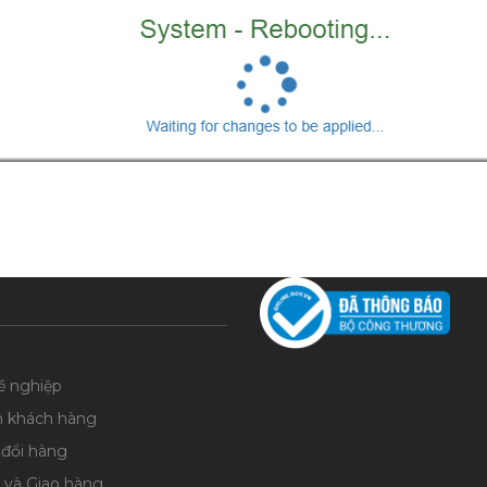
ề nghiệp
n khách hàng
 đổi hàng
 và Giao hàng