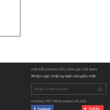
HÃY ĐỂ CHÚNG TÔI LIÊN LẠC VỚI BẠN
Nhận cập nhật sự kiện khuyến mãi
CHÚNG TÔI TRÊN MẠNG XÃ HỘI