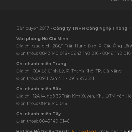
Bản quyền 2017 -
Công ty TNHH Công Nghệ Thông T
Văn phòng Hồ Chí Minh
Địa chỉ giao dịch: 286/1 Trần Hưng Đạo, P. Cầu Ông Lãnh
Điện thoại: 0842 140 016 - 0843 140 016 - 0848 1
40 016 
Chi nhánh miền Trung
Địa chỉ: 66A Lê Đình Lý, P. Thanh Khê, TP. Đà Nẵng.
Điện thoại: 0911 724 411 - 0914 972 211
Chi nhánh miền Bắc
Địa chỉ: 12A-i4, ngõ 35 Trần Kim Xuyến, Khu ĐTM Yên Hòa
Điện thoại: 0846 140 016
Chi nhánh miền Tây
Điện thoại: 0845 140 0146
Hotline Hỗ trợ Kỹ thuật:
1900.633.641
. Email báo giá:
s