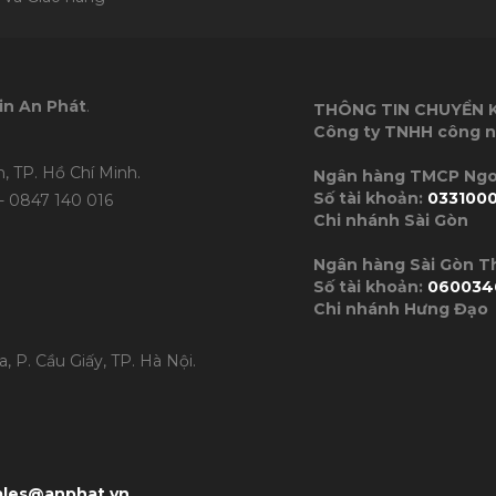
in An Phát
.
THÔNG TIN CHUYỂN
Công ty TNHH công n
, TP. Hồ Chí Minh.
Ngân hàng TMC
Số tài khoản:
033100
- 0847 140 016
Chi nhánh Sài Gòn
Ngân hàng Sài Gòn 
Số tài khoản:
060034
Chi nhánh Hưng Đạo
, P. Cầu Giấy, TP. Hà Nội.
ales@anphat.vn
.