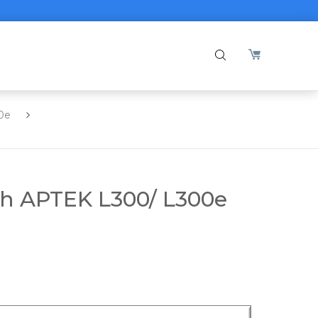
0e
nh APTEK L300/ L300e