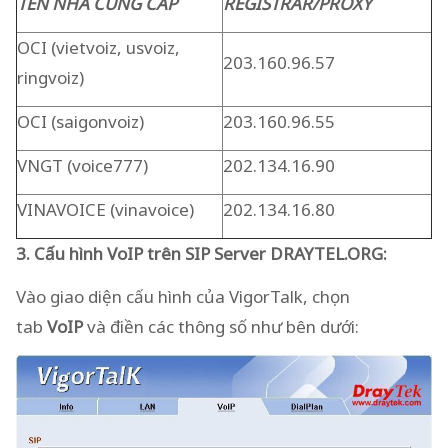
TÊN NHÀ CUNG CẤP
REGISTRAR/PROXY
OCI (vietvoiz, usvoiz,
203.160.96.57
ringvoiz)
OCI (saigonvoiz)
203.160.96.55
VNGT (voice777)
202.134.16.90
VINAVOICE (vinavoice)
202.134.16.80
3. Cấu hình VoIP trên SIP Server DRAYTEL.ORG:
Vào giao diện cấu hình của VigorTalk, chọn
tab
VoIP
và điền các thông số như bên dưới: