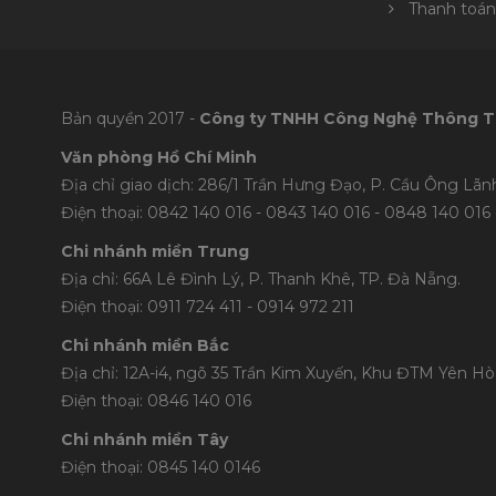
Thanh toán
Bản quyền 2017 -
Công ty TNHH Công Nghệ Thông T
Văn phòng Hồ Chí Minh
Địa chỉ giao dịch: 286/1 Trần Hưng Đạo, P. Cầu Ông Lãnh
Điện thoại: 0842 140 016 - 0843 140 016 - 0848 1
40 016 
Chi nhánh miền Trung
Địa chỉ: 66A Lê Đình Lý, P. Thanh Khê, TP. Đà Nẵng.
Điện thoại: 0911 724 411 - 0914 972 211
Chi nhánh miền Bắc
Địa chỉ: 12A-i4, ngõ 35 Trần Kim Xuyến, Khu ĐTM Yên Hòa
Điện thoại: 0846 140 016
Chi nhánh miền Tây
Điện thoại: 0845 140 0146