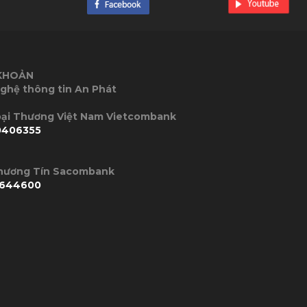
 KHOẢN
ghệ thông tin An Phát
P Ngoại Thương Việt Nam Vietcombank
0406355
Thương Tín Sacombank
644600