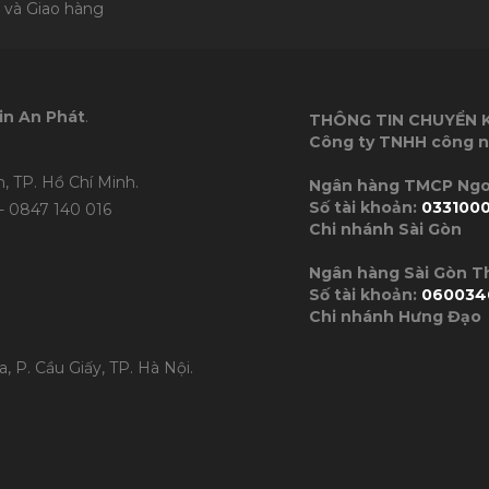
 và Giao hàng
in An Phát
.
THÔNG TIN CHUYỂN
Công ty TNHH công n
, TP. Hồ Chí Minh.
Ngân hàng TMC
Số tài khoản:
033100
- 0847 140 016
Chi nhánh Sài Gòn
Ngân hàng Sài Gòn 
Số tài khoản:
060034
Chi nhánh Hưng Đạo
, P. Cầu Giấy, TP. Hà Nội.