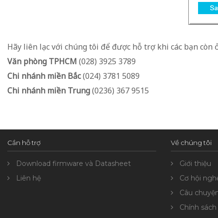
Hãy liên lạc với chúng tôi để được hỗ trợ khi các bạn còn ở 
Văn phòng TPHCM
(028) 3925 3789
Chi nhánh miền Bắc
(024) 3781 5089
Chi nhánh miền Trung
(0236) 367 9515
Cần hỗ trợ
Về chúng tôi
Download firmware và Datasheet
Giới thiệu
Liên hệ
Cơ hội ngh
Câu chuyệ
Chính sách