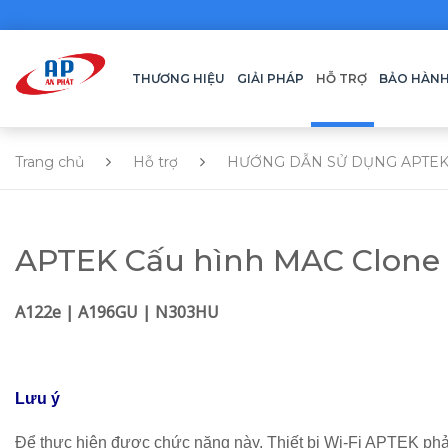
THƯƠNG HIỆU
GIẢI PHÁP
HỖ TRỢ
BẢO HÀN
Trang chủ
Hỗ trợ
HƯỚNG DẪN SỬ DỤNG APTEK
APTEK Cấu hình MAC Clone
A122e | A196GU | N303HU
Lưu ý
Để thực hiện được chức năng này, Thiết bị Wi-Fi APTEK phải