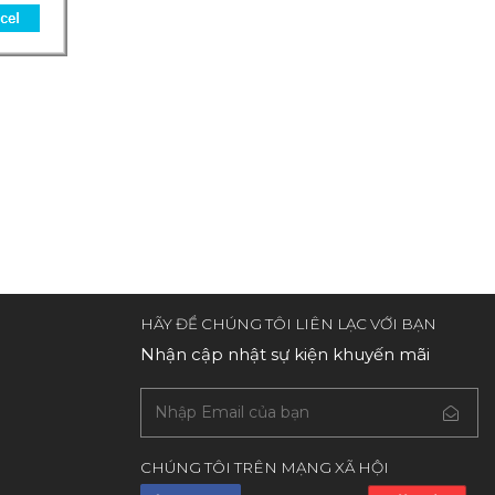
HÃY ĐỂ CHÚNG TÔI LIÊN LẠC VỚI BẠN
Nhận cập nhật sự kiện khuyến mãi
CHÚNG TÔI TRÊN MẠNG XÃ HỘI