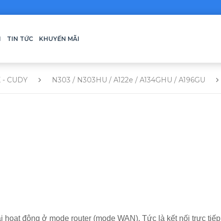
H
TIN TỨC
KHUYẾN MÃI
 - CUDY
N303 / N303HU / A122e / A134GHU / A196GU
 hoạt động ở mode router (mode WAN). Tức là kết nối trực tiế