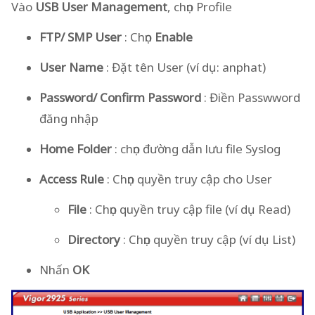
Vào
USB User Management
, chọn Profile
FTP/ SMP User
: Chọn
Enable
User Name
: Đặt tên User (ví dụ: anphat)
Password/ Confirm Password
: Điền Passwword
đăng nhập
Home Folder
: chọn đường dẫn lưu file Syslog
Access Rule
: Chọn quyền truy cập cho User
File
: Chọn quyền truy cập file (ví dụ Read)
Directory
: Chọn quyền truy cập (ví dụ List)
Nhấn
OK