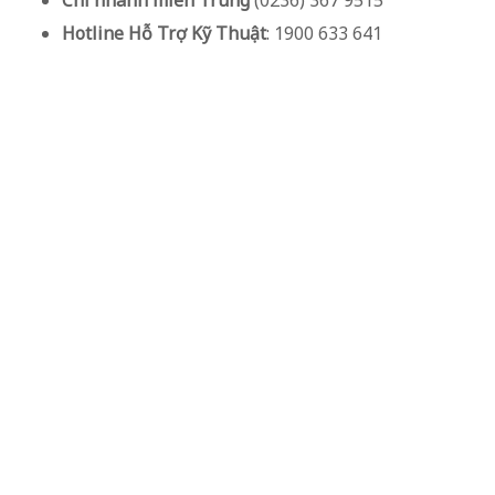
Chi nhánh miền Trung
(0236) 367 9515
Hotline Hỗ Trợ Kỹ Thuật
: 1900 633 641