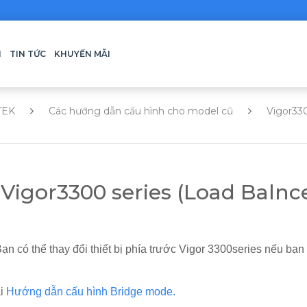
H
TIN TỨC
KHUYẾN MÃI
TEK
Các hướng dẫn cấu hình cho model cũ
Vigor33
igor3300 series (Load Balnc
có thể thay đổi thiết bị phía trước Vigor 3300series nếu bạn có
ài
Hướng dẫn cấu hình Bridge mode.