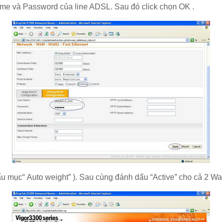
me và Password của line ADSL. Sau đó click chọn OK .
 mục“ Auto weight” ). Sau cùng đánh dấu “Active” cho cả 2 Wan 