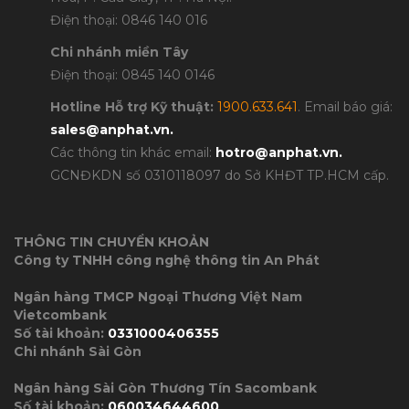
Điện thoại: 0846 140 016
Chi nhánh miền Tây
Điện thoại: 0845 140 0146
Hotline Hỗ trợ Kỹ thuật:
1900.633.641
. Email báo giá:
sales@anphat.vn
.
Các thông tin khác email:
hotro@anphat.vn
.
GCNĐKDN số 0310118097 do Sở KHĐT TP.HCM cấp.
THÔNG TIN CHUYỂN KHOẢN
Công ty TNHH công nghệ thông tin An Phát
Ngân hàng TMCP Ngoại Thương Việt Nam
Vietcombank
Số tài khoản:
0331000406355
Chi nhánh Sài Gòn
Ngân hàng Sài Gòn Thương Tín Sacombank
Số tài khoản:
060034644600