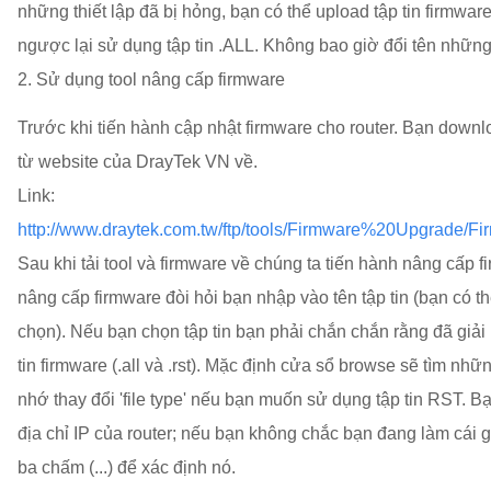
những thiết lập đã bị hỏng, bạn có thể upload tập tin firmwa
ngược lại sử dụng tập tin .ALL. Không bao giờ đổi tên những 
2. Sử dụng tool nâng cấp firmware
Trước khi tiến hành cập nhật firmware cho router. Bạn downl
từ website của DrayTek VN về.
Link:
http://www.draytek.com.tw/ftp/tools/Firmware%20Upgrade/F
Sau khi tải tool và firmware về chúng ta tiến hành nâng cấp 
nâng cấp firmware đòi hỏi bạn nhập vào tên tập tin (bạn có 
chọn). Nếu bạn chọn tập tin bạn phải chắn chắn rằng đã giải
tin firmware (.all và .rst). Mặc định cửa sổ browse sẽ tìm những
nhớ thay đổi 'file type' nếu bạn muốn sử dụng tập tin RST. 
địa chỉ IP của router; nếu bạn không chắc bạn đang làm cái 
ba chấm (...) để xác định nó.