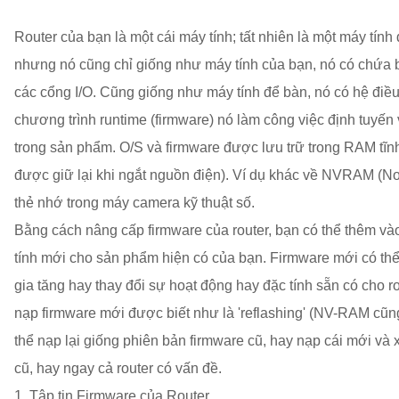
Router của bạn là một cái máy tính; tất nhiên là một máy tí
nhưng nó cũng chỉ giống như máy tính của bạn, nó có chứa
các cổng I/O. Cũng giống như máy tính để bàn, nó có hệ điề
chương trình runtime (firmware) nó làm công việc định tuyế
trong sản phẩm. O/S và firmware được lưu trữ trong RAM tĩn
được giữ lại khi ngắt nguồn điện). Ví dụ khác về NVRAM (No
thẻ nhớ trong máy camera kỹ thuật số.
Bằng cách nâng cấp firmware của router, bạn có thể thêm và
tính mới cho sản phẩm hiện có của bạn. Firmware mới có th
gia tăng hay thay đổi sự hoạt động hay đặc tính sẵn có cho ro
nạp firmware mới được biết như là 'reflashing' (NV-RAM cũng
thể nạp lại giống phiên bản firmware cũ, hay nạp cái mới và 
cũ, hay ngay cả router có vấn đề.
1. Tập tin Firmware của Router