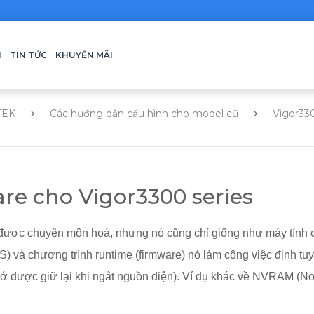
H
TIN TỨC
KHUYẾN MÃI
TEK
Các hướng dẫn cấu hình cho model cũ
Vigor33
e cho Vigor3300 series
ính được chuyên môn hoá, nhưng nó cũng chỉ giống như máy tính
) và chương trình runtime (firmware) nó làm công việc định t
hớ được giữ lại khi ngắt nguồn điện). Ví dụ khác về NVRAM (N