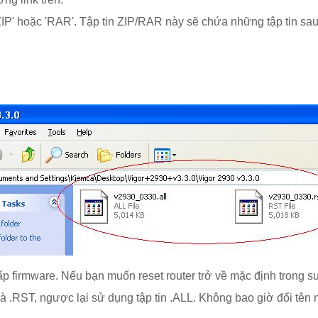
IP' hoặc 'RAR'. Tập tin ZIP/RAR này sẽ chứa những tập tin sau
p firmware. Nếu bạn muốn reset router trở về mặc định trong su
là .RST, ngược lại sử dụng tập tin .ALL. Không bao giờ đổi tên 