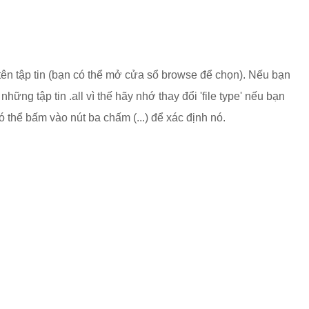
 tên tập tin (bạn có thể mở cửa sổ browse để chọn). Nếu bạn
hững tập tin .all vì thế hãy nhớ thay đổi 'file type' nếu bạn
 thể bấm vào nút ba chấm (...) để xác định nó.