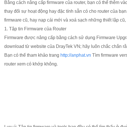
Bằng cách nâng cấp firmware của router, bạn có thể thêm và
thay đổi sự hoạt động hay đặc tính sẵn có cho router của bạn
firmware cũ, hay nạp cái mới và xoá sạch những thiết lập cũ,
1. Tập tin Firmware của Router
Firmware được nâng cấp bằng cách sử dụng Firmware Upgrade
download từ website của DrayTek VN; hãy luôn chắc chắn rằ
Bạn có thể tham khảo trang
http://anphat.vn
Tìm firmware vers
router xem có khớp không.
Lưu ý: Tập tin firmware và tools bạn đều có thể tìm thấy ở đườ