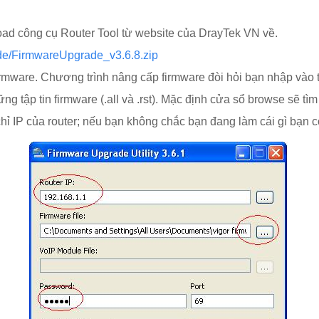
load công cụ Router Tool từ website của DrayTek VN về.
ade/FirmwareUpgrade_v3.6.8.zip
 firmware. Chương trình nâng cấp firmware đòi hỏi bạn nhập vào
 tập tin firmware (.all và .rst). Mặc định cửa sổ browse sẽ tìm n
ỉ IP của router; nếu bạn không chắc bạn đang làm cái gì bạn có