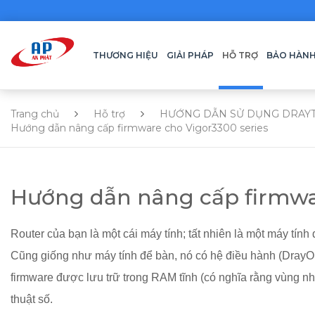
THƯƠNG HIỆU
GIẢI PHÁP
HỖ TRỢ
BẢO HÀN
Trang chủ
Hỗ trợ
HƯỚNG DẪN SỬ DỤNG DRAY
Hướng dẫn nâng cấp firmware cho Vigor3300 series
Hướng dẫn nâng cấp firmwar
Router của bạn là một cái máy tính; tất nhiên là một máy t
Cũng giống như máy tính để bàn, nó có hệ điều hành (DrayOS
firmware được lưu trữ trong RAM tĩnh (có nghĩa rằng vùng n
thuật số.