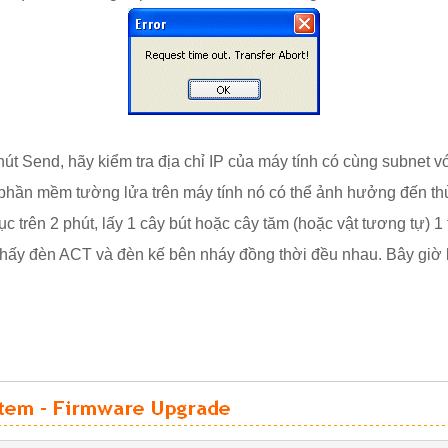
út Send, hãy kiểm tra địa chỉ IP của máy tính có cùng subnet vớ
g phần mềm tường lửa trên máy tính nó có thể ảnh hưởng đến th
 trên 2 phút, lấy 1 cây bút hoặc cây tăm (hoặc vật tương tự) 1 ta
sẽ thấy đèn ACT và đèn kế bên nháy đồng thời đều nhau. Bây giờ 