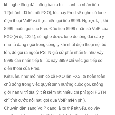
khi nghe tổng đài thông báo a.b.c.... anh ta nhấn tiếp
12(nhánh đã kết nối FXO), lúc này Fred sẽ nghe có tone
điện thoại VoIP và thực hiện gọi tiếp 8999. Ngược lại, khi
8999 muốn gọi cho Fred.Đầu tiên 8999 nhấn số VoIP của
FXO (ví dụ 1234), sẽ nghe được tone do tổng đài cấp y
như là đang ngồi trong công ty khi nhất điện thoại nội bộ
lên, để gọi ra ngoài PSTN giả sử phải nhấn 9, như vậy
8999 cần nhấn tiếp 9, lúc này 8999 chỉ việc gọi tiếp số
điện thoại của Fred.
Kết luận, như mô hình có cả FXO lẫn FXS, ta hoàn toàn
chủ động trong việc quyết định hướng cuộc gọi, không
giới hạn vị trí địa lý, tiết kiệm rất nhiều chi phí (gọi PSTN
chỉ tính cước nội hạt, gọi qua VoIP miễn phí).
Chuyển dần sang VoIP đang là xu thế tất yếu, do vậy