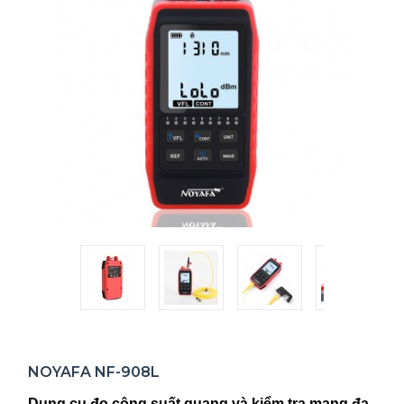
NOYAFA NF-908L
Dụng cụ đo công suất quang và kiểm tra mạng đa