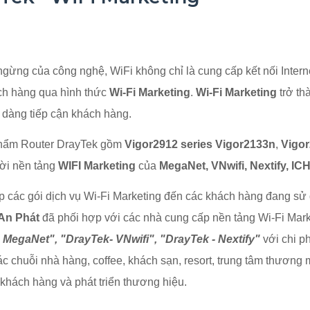
ngừng của công nghệ, WiFi không chỉ là cung cấp kết nối Intern
ch hàng qua hình thức
Wi-Fi Marketing
.
Wi-Fi Marketing
trở th
dàng tiếp cận khách hàng.
 phẩm Router DrayTek gồm
Vigor2912 series
Vigor2133n
,
Vigo
vời nền tảng
WIFI Marketing
của
MegaNet, VNwifi, Nextify, I
 các gói dịch vụ Wi-Fi Marketing đến các khách hàng đang sử
An Phát
đã phối hợp với các nhà cung cấp nền tảng Wi-Fi Marke
 MegaNet", "DrayTek- VNwifi", "DrayTek - Nextify"
với chi ph
ác chuỗi nhà hàng, coffee, khách sạn, resort, trung tâm thươn
khách hàng và phát triển thương hiệu.