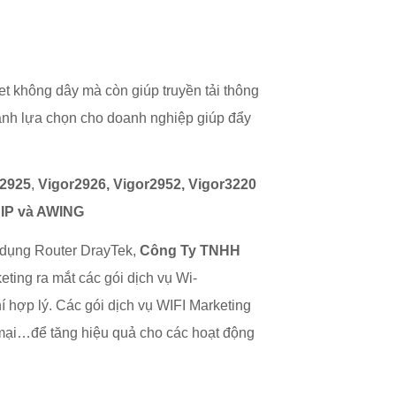
et không dây mà còn giúp truyền tải thông
ành lựa chọn cho doanh nghiệp giúp đẩy
r2925
,
Vigor2926, Vigor2952, Vigor3220
CHIP và AWING
 dụng Router DrayTek,
Công Ty TNHH
ting ra mắt các gói dịch vụ Wi-
í hợp lý. Các gói dịch vụ WIFI Marketing
g mại…để tăng hiệu quả cho các hoạt động