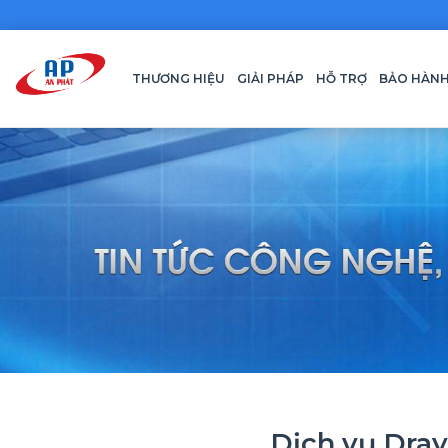
THƯƠNG HIỆU
GIẢI PHÁP
HỖ TRỢ
BẢO HÀN
Dịch vụ Dray