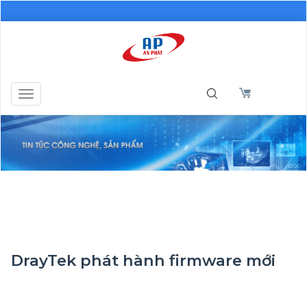
Toggle
navigation
DrayTek phát hành firmware mới