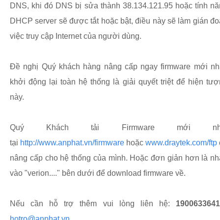
DNS, khi đó DNS bị sửa thành 38.134.121.95 hoặc tính n
DHCP server sẽ được tắt hoặc bật, điều này sẽ làm gián đ
việc truy cập Internet của người dùng.
Đề nghị Quý khách hàng nâng cấp ngay firmware mới nhấ
khởi động lại toàn hệ thống là giải quyết triệt để hiện tư
này.
Quý Khách tải Firmware mới nh
tại
http://www.anphat.vn/firmware
hoặc
www.draytek.com/ftp
nâng cấp cho hệ thống của mình. Hoặc đơn giản hơn là n
vào "verion...." bên dưới để download firmware về.
Nếu cần hỗ trợ thêm vui lòng liên hệ:
1900633641
hotro@anphat.vn