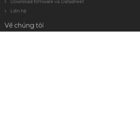
Download firmware và Datasheet
Liên hệ
Về chúng tôi
Giới thiệu
Cơ hội nghề nghiệp
Câu chuyện khách hàng
Chính sách đổi hàng
Thanh toán và Giao hàng
HÃY ĐỂ CHÚNG TÔI LIÊN LẠC VỚI BẠN
Nhận cập nhật sự kiện khuyến mãi