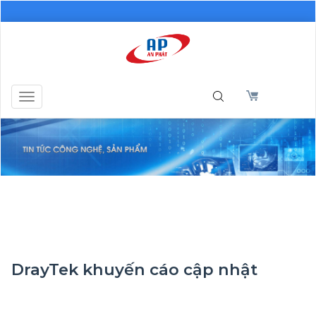
Toggle
navigation
DrayTek khuyến cáo cập nhật