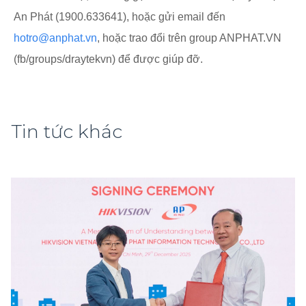
An Phát (1900.633641), hoặc gửi email đến
hotro@anphat.vn
, hoặc trao đổi trên group ANPHAT.VN
(fb/groups/draytekvn) để được giúp đỡ.
Tin tức khác