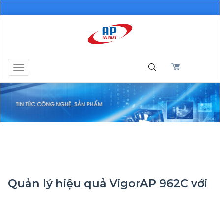
Toggle
navigation
Quản lý hiệu quả VigorAP 962C với