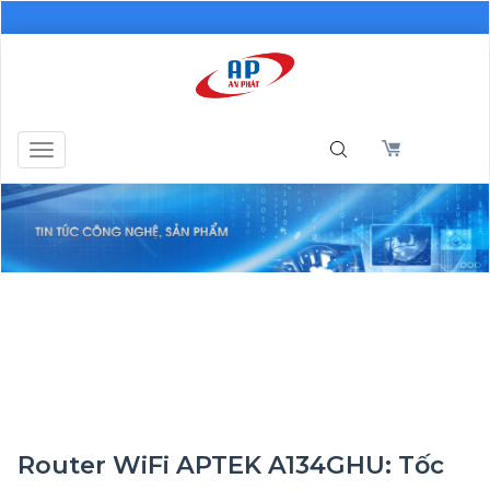
Toggle
navigation
Router WiFi APTEK A134GHU: Tốc