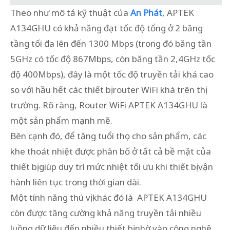
Theo như mô tả kỹ thuật của
An Phát
, APTEK
A134GHU có khả năng đạt tốc độ tổng ở 2 băng
tầng tối đa lên đến 1300 Mbps (trong đó băng tần
5GHz có tốc độ 867Mbps, còn băng tần 2,4GHz tốc
độ 400Mbps), đây là một tốc độ truyền tải khá cao
so với hầu hết các thiết bị router WiFi khá trên thị
trường. Rõ ràng, Router WiFi APTEK A134GHU là
một sản phẩm mạnh mẽ.
Bên cạnh đó, để tăng tuổi thọ cho sản phẩm, các
khe thoát nhiệt được phân bố ở tất cả bề mặt của
thiết bị giúp duy trì mức nhiệt tối ưu khi thiết bị vận
hành liên tục trong thời gian dài.
Một tính năng thú vị khác đó là APTEK A134GHU
còn được tăng cường khả năng truyền tải nhiều
luồng dữ liệu đến nhiều thiết bị nhờ vào công nghệ