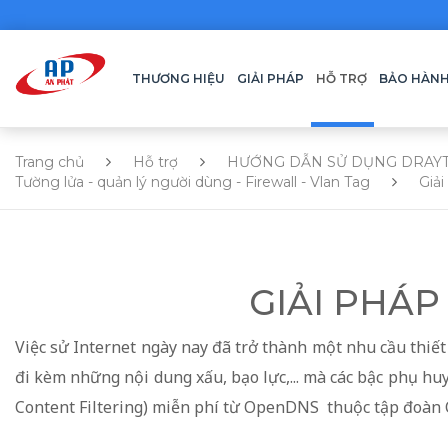
THƯƠNG HIỆU
GIẢI PHÁP
HỖ TRỢ
BẢO HÀN
Trang chủ
Hỗ trợ
HƯỚNG DẪN SỬ DỤNG DRAY
Tường lửa - quản lý người dùng - Firewall - Vlan Tag
Giải
GIẢI PHÁP
Việc sử Internet ngày nay đã trở thành một nhu cầu thiết 
đi kèm những nội dung xấu, bạo lực,... mà các bậc phụ h
Content Filtering) miễn phí từ OpenDNS thuộc tập đoàn C