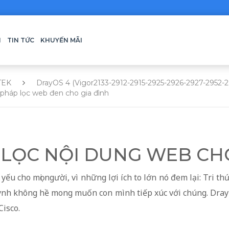
H
TIN TỨC
KHUYẾN MÃI
TEK
DrayOS 4 (Vigor2133-2912-2915-2925-2926-2927-2952-
 pháp lọc web đen cho gia đình
 LỌC NỘI DUNG WEB CH
yếu cho mọi người, vì những lợi ích to lớn nó đem lại: Tri t
uynh không hề mong muốn con mình tiếp xúc với chúng. Dra
isco.