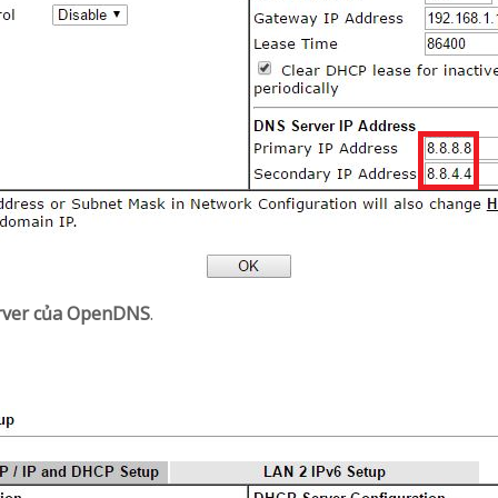
rver của OpenDNS
.