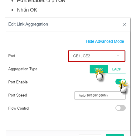
Port Enable
: chọn
ON
Nhấn
OK