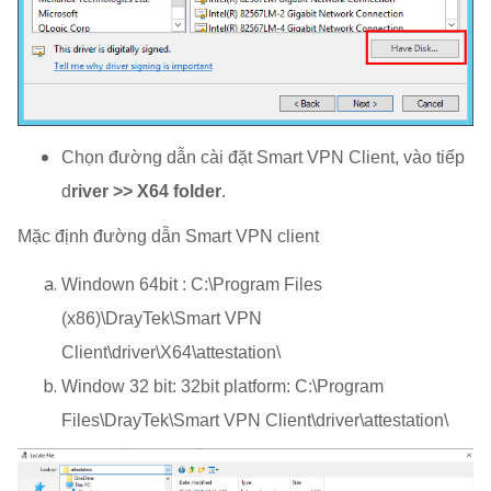
Chọn đường dẫn cài đặt Smart VPN Client, vào tiếp
d
river >> X64 folder
.
Mặc định đường dẫn Smart VPN client
Windown 64bit : C:\Program Files
(x86)\DrayTek\Smart VPN
Client\driver\X64\attestation\
Window 32 bit: 32bit platform: C:\Program
Files\DrayTek\Smart VPN Client\driver\attestation\