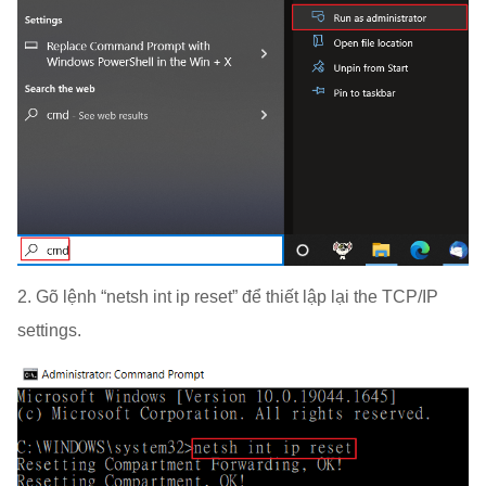
2. Gõ lệnh “netsh int ip reset” để thiết lập lại the TCP/IP
settings.