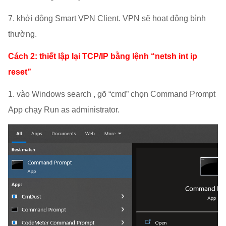
7. khởi động Smart VPN Client. VPN sẽ hoạt động bình
thường.
Cách 2: thiết lập lại TCP/IP bằng lệnh “netsh int ip
reset”
1. vào Windows search , gõ “cmd” chọn Command Prompt
App chạy Run as administrator.