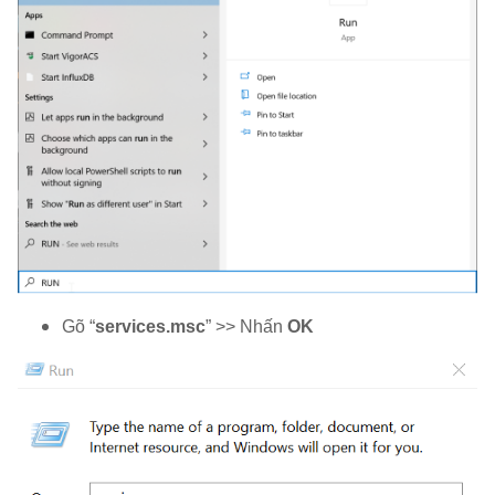
Gõ “
services.msc
” >> Nhấn
OK