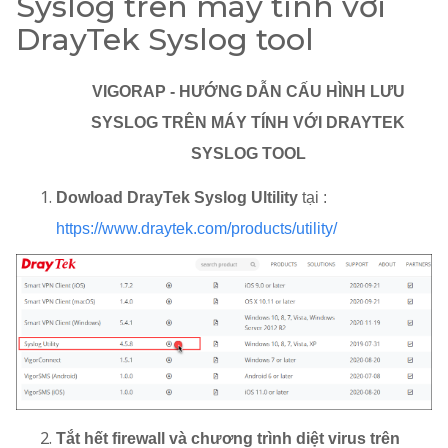
Syslog trên máy tính với
DrayTek Syslog tool
VIGORAP - HƯỚNG DẪN CẤU HÌNH LƯU
SYSLOG TRÊN MÁY TÍNH VỚI DRAYTEK
SYSLOG TOOL
Dowload DrayTek Syslog Ultility
tại :
https://www.draytek.com/products/utility/
Tắt hết firewall và chương trình diệt virus trên