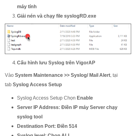
máy tính
Giải nén và chạy file syslogRD.exe
Cấu hình lưu Syslog trên VigorAP
Vào
System Maintenance >> Syslog/ Mail Alert
, tại
tab
Syslog Access Setup
Syslog Access Setup Chọn
Enable
Server IP Address: Điền IP máy Server chạy
syslog tool
Destination Port: Điền 514
Syslog level: Chọn ALL