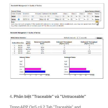
4
. Phân biệt "Traceable" và "Untraceable"
Trong APP OoS có 2 Tab "Traceable" and