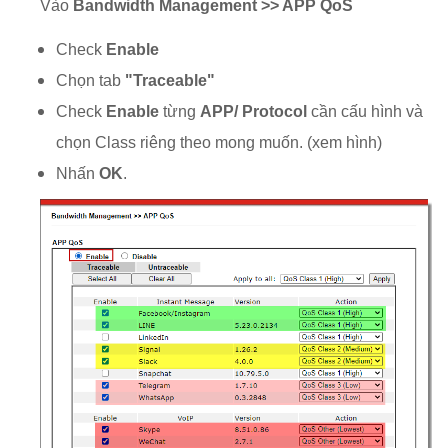
Vào
Bandwidth Management >> APP QoS
Check
Enable
Chọn tab
"Traceable"
Check
Enable
từng
APP/ Protocol
cần cấu hình và
chọn Class riêng theo mong muốn. (xem hình)
Nhấn
OK
.