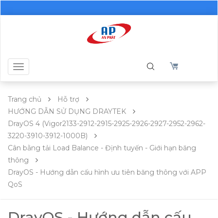
Toggle
navigation
Trang chủ
Hỗ trợ
HƯỚNG DẪN SỬ DỤNG DRAYTEK
DrayOS 4 (Vigor2133-2912-2915-2925-2926-2927-2952-2962-
3220-3910-3912-1000B)
Cân bằng tải Load Balance - Định tuyến - Giới hạn băng
thông
DrayOS - Hướng dẫn cấu hình ưu tiên băng thông với APP
QoS
DrayOS - Hướng dẫn cấu