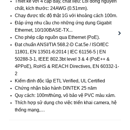
Thiết kế với 4 cặp dây, chất liệu: Lõi đồng nguyên
chất, kích thước: 24AWG (0.51mm).
Chạy được tốc độ thật 1G với khoảng cách 100m.
Đáp ứng nhu cầu cho những ứng dụng Gigabit
Ethernet, 10/100BASE-TX...
Cho phép cấp nguồn qua Ethernet (PoE).
Next
Đạt chuẩn ANSI/TIA 568.2-D Cat.5e / ISO/IEC
11801, EN 13501-6:2014 | IEC 61156-5 | EN
50288-3-1, IEEE 802.3bt level 3 & 4 (PoE++ &
4PPoE), RoHS & REACH Directives, EN 60332-1-
2
Kiểm định độc lập ETL Verified, UL Certified
Chứng nhận bảo hành DINTEK 25 năm
Quy cách: 100m/thùng, vỏ bảo vệ PVC màu xám.
Thích hợp sử dụng cho việc triển khai camera, hệ
thống mạng,…