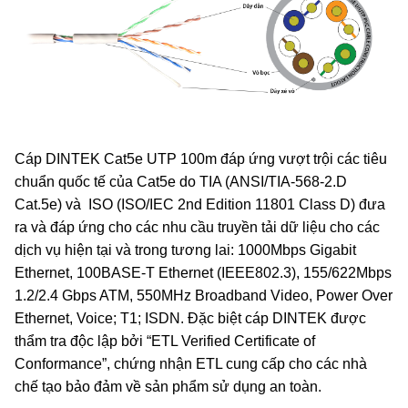
Cáp DINTEK Cat5e UTP 100m đáp ứng vượt trội các tiêu
chuẩn quốc tế của Cat5e do TIA (ANSI/TIA-568-2.D
Cat.5e) và ISO (ISO/IEC 2nd Edition 11801 Class D) đưa
ra và đáp ứng cho các nhu cầu truyền tải dữ liệu cho các
dịch vụ hiện tại và trong tương lai: 1000Mbps Gigabit
Ethernet, 100BASE-T Ethernet (IEEE802.3), 155/622Mbps
1.2/2.4 Gbps ATM, 550MHz Broadband Video, Power Over
Ethernet, Voice; T1; ISDN. Đặc biệt cáp DINTEK được
thẩm tra độc lập bởi “ETL Verified Certificate of
Conformance”, chứng nhận ETL cung cấp cho các nhà
chế tạo bảo đảm về sản phẩm sử dụng an toàn.