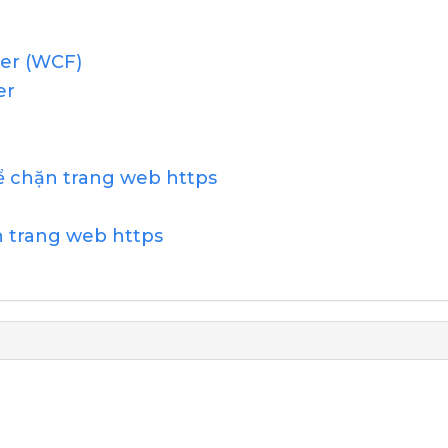
ter (WCF)
er
để chặn trang web https
n trang web https