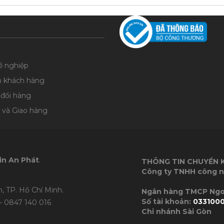
ề nghiệp
n khách hàng
 đổi hàng
 và Giao hàng
in An Phát
.
THÔNG TIN CHUYỂN
Công ty TNHH công n
, TP. Hồ Chí Minh.
Ngân hàng TMC
Số tài khoản:
033100
- 0847 140 016
Chi nhánh Sài Gòn