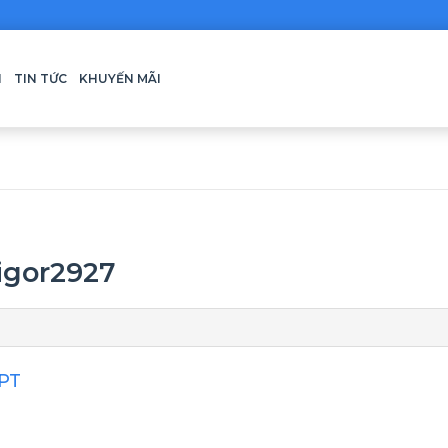
H
TIN TỨC
KHUYẾN MÃI
igor2927
FPT