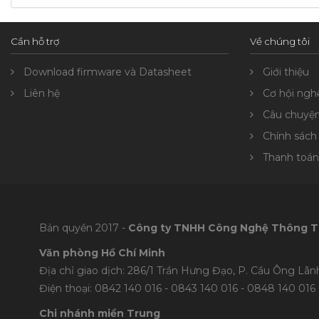
Cần hỗ trợ
Về chúng tôi
Download firmware và Datasheet
Giới thiệu
Liên hệ
Cơ hội ngh
Câu chuyệ
Chính sách
Thanh toán
Bản quyền 2017 -
Công ty TNHH Công Nghệ Thông T
Văn phòng Hồ Chí Minh
Địa chỉ giao dịch: 286/1 Trần Hưng Đạo, P. Cầu Ông Lãnh
Điện thoại: 0842 140 016 - 0843 140 016 - 0848 1
40 016 
Chi nhánh miền Trung