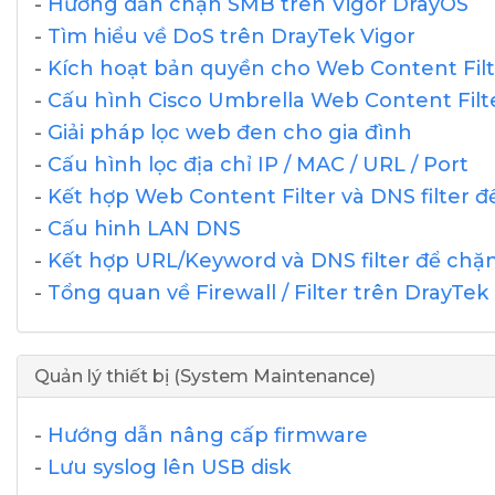
-
Hướng dẫn chặn SMB trên Vigor DrayOS
-
Tìm hiểu về DoS trên DrayTek Vigor
-
Kích hoạt bản quyền cho Web Content Fil
-
Cấu hình Cisco Umbrella Web Content Filt
-
Giải pháp lọc web đen cho gia đình
-
Cấu hình lọc địa chỉ IP / MAC / URL / Port
-
Kết hợp Web Content Filter và DNS filter 
-
Cấu hinh LAN DNS
-
Kết hợp URL/Keyword và DNS filter để chặ
-
Tổng quan về Firewall / Filter trên DrayTek
Quản lý thiết bị (System Maintenance)
-
Hướng dẫn nâng cấp firmware
-
Lưu syslog lên USB disk