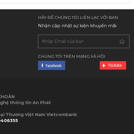
HÃY ĐỂ CHÚNG TÔI LIÊN LẠC VỚI BẠN
Nhận cập nhật sự kiện khuyến mãi
CHÚNG TÔI TRÊN MẠNG XÃ HỘI
 KHOẢN
ghệ thông tin An Phát
P Ngoại Thương Việt Nam Vietcombank
0406355