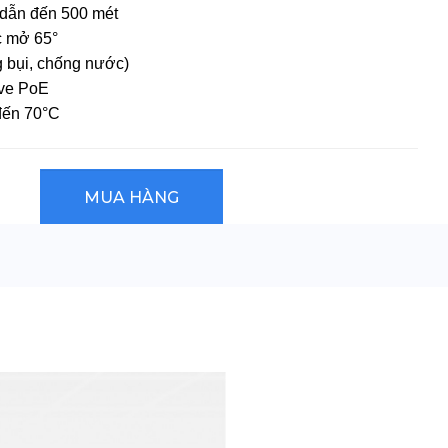
n dẫn đến 500 mét
c mở 65°
 bụi, chống nước)
ive PoE
đến 70°C
MUA HÀNG