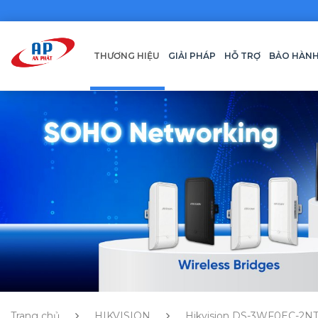
THƯƠNG HIỆU
GIẢI PHÁP
HỖ TRỢ
BẢO HÀN
Trang chủ
HIKVISION
Hikvision DS-3WF0EC-2N