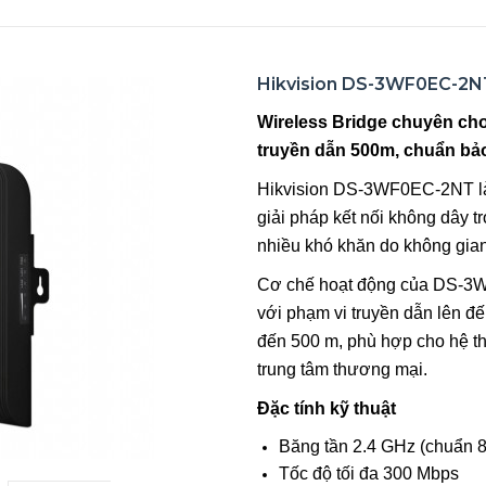
Hikvision DS-3WF0EC-2N
Wireless Bridge chuyên cho 
truyền dẫn 500m, chuẩn bảo
Hikvision DS-3WF0EC-2NT là 
giải pháp kết nối không dây t
nhiều khó khăn do không gian
Cơ chế hoạt động của DS-3WF
với phạm vi truyền dẫn lên đế
đến 500 m, phù hợp cho hệ th
trung tâm thương mại.
Đặc tính kỹ thuật
Băng tần 2.4 GHz (chuẩn 8
Tốc độ tối đa 300 Mbps