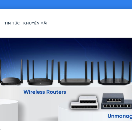
H
TIN TỨC
KHUYẾN MÃI
T