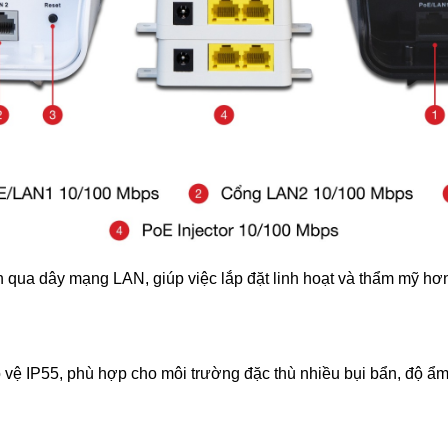
ua dây mạng LAN, giúp việc lắp đặt linh hoạt và thẩm mỹ hơn, 
 IP55, phù hợp cho môi trường đặc thù nhiều bụi bẩn, độ ẩm ca