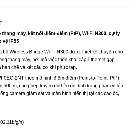
T
thang máy, kết nối điểm-điểm (PtP), Wi-Fi N300, cự ly
 vệ IP55
bộ Wireless Bridge Wi-Fi N300 được thiết kế chuyên cho
rong thang máy, nơi mà việc triển khai cáp Ethernet gặp
 hạn chế và kết cấu cơ khí phức tạp.
0EC-2NT theo mô hình điểm-điểm (Point-to-Point, PtP)
n 500 m, cho phép truyền dữ liệu ổn định trong phạm vi lên
ống camera giám sát và màn hình hiển thị tại các cao ốc,
02.11b/g/n)