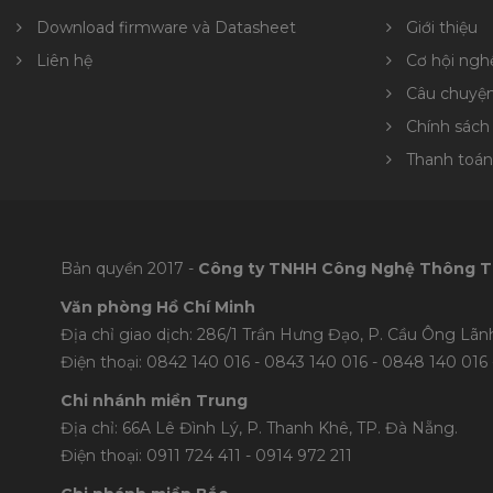
Download firmware và Datasheet
Giới thiệu
Liên hệ
Cơ hội ngh
Câu chuyệ
Chính sách
Thanh toán
Bản quyền 2017 -
Công ty TNHH Công Nghệ Thông T
Văn phòng Hồ Chí Minh
Địa chỉ giao dịch: 286/1 Trần Hưng Đạo, P. Cầu Ông Lãnh
Điện thoại: 0842 140 016 - 0843 140 016 - 0848 1
40 016 
Chi nhánh miền Trung
Địa chỉ: 66A Lê Đình Lý, P. Thanh Khê, TP. Đà Nẵng.
Điện thoại: 0911 724 411 - 0914 972 211