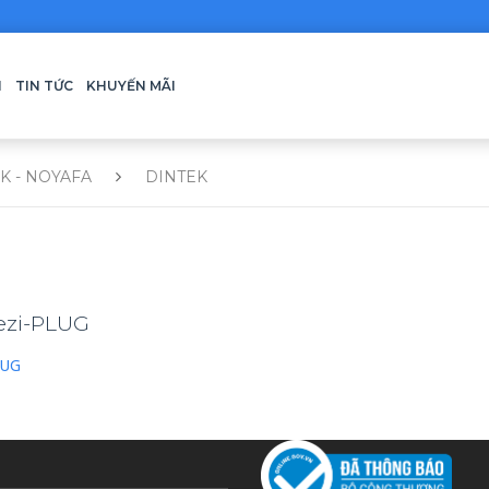
H
TIN TỨC
KHUYẾN MÃI
K - NOYAFA
DINTEK
ezi-PLUG
LUG