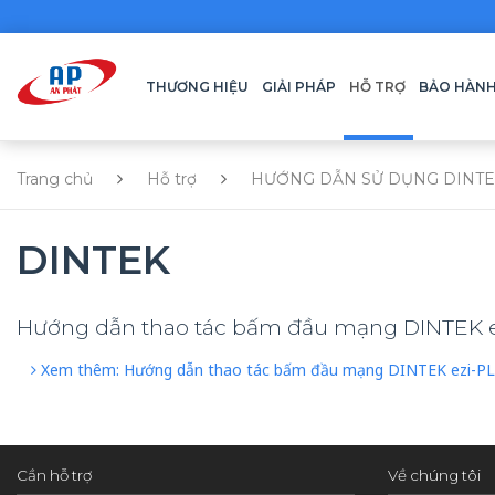
THƯƠNG HIỆU
GIẢI PHÁP
HỖ TRỢ
BẢO HÀN
Trang chủ
Hỗ trợ
HƯỚNG DẪN SỬ DỤNG DINTE
DINTEK
Hướng dẫn thao tác bấm đầu mạng DINTEK 
Xem thêm: Hướng dẫn thao tác bấm đầu mạng DINTEK ezi-P
Cần hỗ trợ
Về chúng tôi