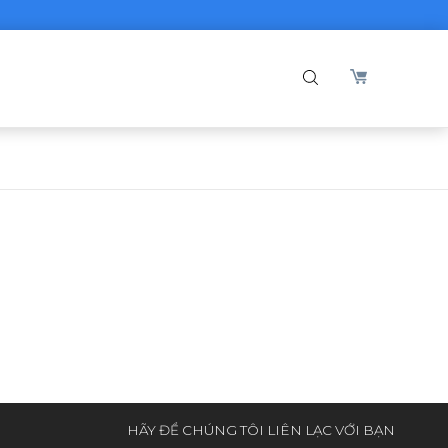
HÃY ĐỂ CHÚNG TÔI LIÊN LẠC VỚI BẠN