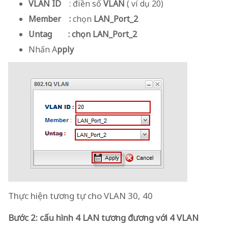
VLAN ID
: điền số
VLAN
( ví dụ 20)
Member
:
chọn
LAN_Port_2
Untag
: chọn
LAN_Port_2
Nhấn A
pply
Thực hiện tương tự cho VLAN 30, 40
Bước 2: cấu hình 4 LAN tương đương với 4 VLAN