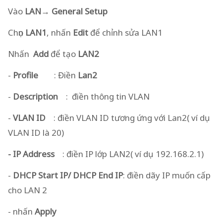
Vào
LAN→ General Setup
Chọn
LAN1
, nhấn
Edit
để chỉnh sửa LAN1
Nhấn
Add
để tạo
LAN2
-
Profile
: Điền
Lan2
-
Description
: điền thông tin VLAN
-
VLAN ID
: điền VLAN ID tương ứng với Lan2( ví dụ
VLAN ID là 20)
- IP Address
: điền IP lớp LAN2( ví dụ 192.168.2.1)
-
DHCP Start IP/ DHCP End IP
: điền dãy IP muốn cấp
cho LAN 2
- nhấn
Apply