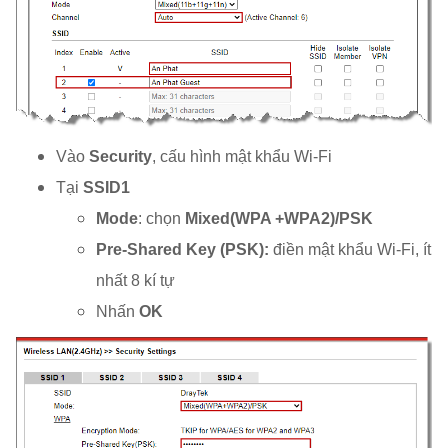
Vào
Security
, cấu hình mật khẩu Wi-Fi
Tại
SSID1
Mode
: chọn
Mixed(WPA +WPA2)/PSK
Pre-Shared Key (PSK):
điền mật khẩu Wi-Fi, ít
nhất 8 kí tự
Nhấn
OK