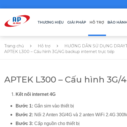
THƯƠNG HIỆU
GIẢI PHÁP
HỖ TRỢ
BẢO HÀN
Trang chủ
Hỗ trợ
HƯỚNG DẪN SỬ DỤNG DRAY
APTEK L300 – Cấu hình 3G/4G backup internet trực tiếp
APTEK L300 – Cấu hình 3G/4G
Kết nối internet 4G
Bước 1:
Gắn sim vào thiết bị
Bước 2:
Nối 2 Anten 3G/4G và 2 anten WiFi 2.4G 300
Bước 3:
Cấp nguồn cho thiết bị