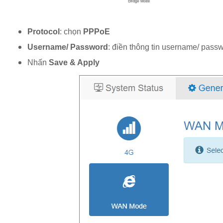
Protocol
: chọn
PPPoE
Username/ Password
: điền thông tin username/ pass
Nhấn
Save & Apply