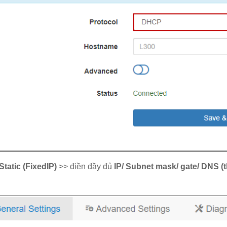
Static (FixedIP)
>> điền đầy đủ
IP/ Subnet mask/ gate/ DNS 