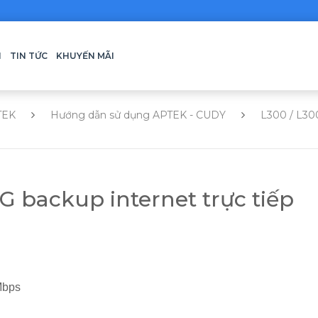
H
TIN TỨC
KHUYẾN MÃI
TEK
Hướng dẫn sử dụng APTEK - CUDY
L300 / L30
 backup internet trực tiếp
Mbps