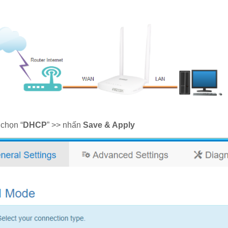
 chọn “
DHCP
” >> nhấn
Save & Apply